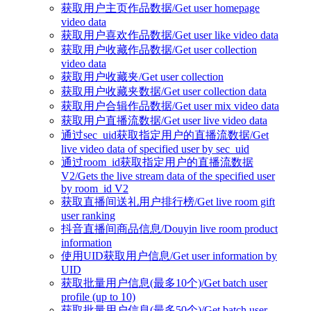
获取用户主页作品数据/Get user homepage
video data
获取用户喜欢作品数据/Get user like video data
获取用户收藏作品数据/Get user collection
video data
获取用户收藏夹/Get user collection
获取用户收藏夹数据/Get user collection data
获取用户合辑作品数据/Get user mix video data
获取用户直播流数据/Get user live video data
通过sec_uid获取指定用户的直播流数据/Get
live video data of specified user by sec_uid
通过room_id获取指定用户的直播流数据
V2/Gets the live stream data of the specified user
by room_id V2
获取直播间送礼用户排行榜/Get live room gift
user ranking
抖音直播间商品信息/Douyin live room product
information
使用UID获取用户信息/Get user information by
UID
获取批量用户信息(最多10个)/Get batch user
profile (up to 10)
获取批量用户信息(最多50个)/Get batch user