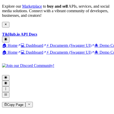
Explore our
Marketplace
to
buy and sell
APIs, services, and social
media solutions. Connect with a vibrant community of developers,
businesses, and creators!
TikHub.io API Docs
🏠 Home
💻 Dashboard
⚡ Documents (Swagger UI)
🐙 Demo Co
🏠 Home
💻 Dashboard
⚡ Documents (Swagger UI)
🐙 Demo Co
Copy Page