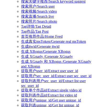
搜索关键字推荐/Search keyword suggest
搜索用户/Search user
搜索视频/Search video
搜索直播/Search live
搜索照片/Search photo
Tag详情/Tag Detail
Tag作品/Tag Post
首页推荐作品/Home Feed
生成真实msToken/Generate real msToken
生成ttwid/Generate ttwid
生成 XBogus/Generate XBogus
生成 XGnarly /Generate XGnarly
生成 XGnarly 和 XBogus /Generate XGnarly
and XBogus
提取用户user_id/Extract user user_id
提取用户sec_user_id/Extract user sec_user_id
提取列表用户sec_user_id/Extract list user
sec_user_id
提取单个作品id/Extract single video id
提取列表作品id/Extract list video id
获取用户unique_id/Get user unique_id
获取列表unique_id/Get list unique_id