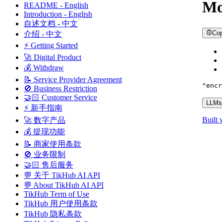
Mo
README - English
Introduction - English
自述文档 - 中文
Co
介绍 - 中文
⚡ Getting Started
🚀 Digital Product
💰 Withdraw
📝 Service Provider Agreement
"encr
🚫 Business Restriction
🤝🏻 Customer Service
LLMs.
⚡ 新手指南
Built 
🚀 数字产品
💰 提现功能
📝 商家使用条款
🚫 业务限制
🤝🏻 售后服务
💬 关于 TikHub AI API
💬 About TikHub AI API
TikHub Term of Use
TikHub 用户使用条款
TikHub 隐私条款