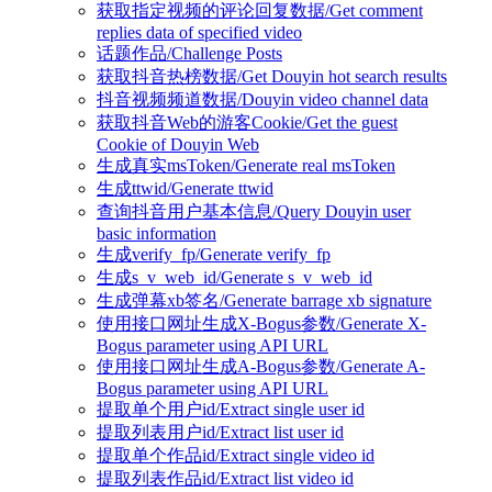
获取指定视频的评论回复数据/Get comment
replies data of specified video
话题作品/Challenge Posts
获取抖音热榜数据/Get Douyin hot search results
抖音视频频道数据/Douyin video channel data
获取抖音Web的游客Cookie/Get the guest
Cookie of Douyin Web
生成真实msToken/Generate real msToken
生成ttwid/Generate ttwid
查询抖音用户基本信息/Query Douyin user
basic information
生成verify_fp/Generate verify_fp
生成s_v_web_id/Generate s_v_web_id
生成弹幕xb签名/Generate barrage xb signature
使用接口网址生成X-Bogus参数/Generate X-
Bogus parameter using API URL
使用接口网址生成A-Bogus参数/Generate A-
Bogus parameter using API URL
提取单个用户id/Extract single user id
提取列表用户id/Extract list user id
提取单个作品id/Extract single video id
提取列表作品id/Extract list video id