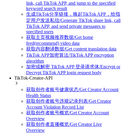
link, call TikTok APP, and jump to the specified
keyword search result
生成TikTok分享链接，唤起TikTok APP，给指
定用户发送私信/Generate TikTok share link, call
TikTok APP, and send private messages to
specified users
获取主页视频推荐数据/Get home
feed(recommend) video data
获取内容翻译数据/Get content translation data
TikTok APP加密算法/TikTok APP encryption
algorithm
加密或解密 TikTok APP 登录请求体/Encrypt or
Decrypt TikTok APP login request body
TikTok-Creator-API
获取创作者账号健康状态/Get Creator Account
Health Status
获取创作者账号违规记录列表/Get Creator
Account Violation Record List
获取创作者账号概览/Get Creator Account
Overview
获取创作者直播概览/Get Creator Live
Overview