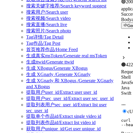
🟢
200
搜索关键字推荐/Search keyword suggest
applic
搜索用户/Search user
Succe
搜索视频/Search video
Body
搜索直播/Search live
Ge
搜索照片/Search photo
Tag详情/Tag Detail
Tag作品/Tag Post
首页推荐作品/Home Feed
生成真实msToken/Generate real msToken
生成ttwid/Generate ttwid
🟠
422
生成 XBogus/Generate XBogus
Reque
生成 XGnarly /Generate XGnarly
Shell
生成 XGnarly 和 XBogus /Generate XGnarly
JavaSc
and XBogus
Java
提取用户user_id/Extract user user_id
Swift
提取用户sec_user_id/Extract user sec_user_id
提取列表用户sec_user_id/Extract list user
sec_user_id
c
提取单个作品id/Extract single video id
curl
提取列表作品id/Extract list video id
--hea
获取用户unique_id/Get user unique_id