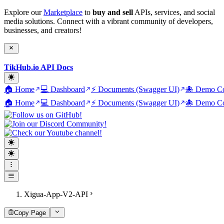
Explore our
Marketplace
to
buy and sell
APIs, services, and social
media solutions. Connect with a vibrant community of developers,
businesses, and creators!
TikHub.io API Docs
🏠 Home
💻 Dashboard
⚡ Documents (Swagger UI)
🐙 Demo Co
🏠 Home
💻 Dashboard
⚡ Documents (Swagger UI)
🐙 Demo Co
Xigua-App-V2-API
Copy Page