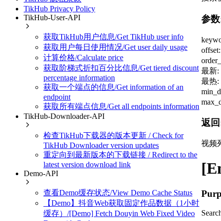
TikHub Privacy Policy
TikHub-User-API
参数
获取TikHub用户信息/Get TikHub user info
keyw
获取用户每日使用情况/Get user daily usage
off
计算价格/Calculate price
ord
获取阶梯式折扣百分比信息/Get tiered discount
最新: p
percentage information
最热: p
获取一个端点的信息/Get information of an
min
endpoint
max
获取所有端点信息/Get all endpoints information
TikHub-Downloader-API
返回
检查TikHub下载器的版本更新 / Check for
视频
TikHub Downloader version updates
重定向到最新版本的下载链接 / Redirect to the
[E
latest version download link
Demo-API
Purp
查看Demo缓存状态/View Demo Cache Status
【Demo】抖音Web获取固定作品数据（1小时
Searc
缓存）/[Demo] Fetch Douyin Web Fixed Video