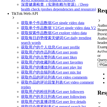
深度健康检查（实测依赖与资源）/ Deep
health check (probes dependencies and resources)
Req
TikTok-Web-API
获取单个作品数据/Get single video data
Autho
获取单个作品数据 V2/Get single video data V2
Beare
获取探索作品数据/Get explore video data
Provid
获取每日趋势搜索关键词/Get daily trending
Autho
header
search words
Examp
获取用户的个人信息/Get user profile
Autho
获取用户的作品列表/Get user posts
or
获取用户的点赞列表/Get user likes
Query
获取用户的收藏列表/Get user favorites
Ge
获取用户的播放列表/Get user play list
获取用户的合辑列表/Get user mix list
获取作品的评论列表/Get video comments
获取作品的评论回复列表/Get video comment
replies
Res
获取用户的粉丝列表/Get user followers
获取用户的关注列表/Get user followings
获取用户的直播详情/Get user live details
获取综合搜索列表/Get general search list