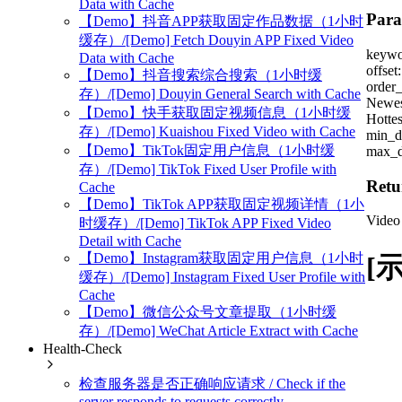
Data with Cache
Para
【Demo】抖音APP获取固定作品数据（1小时
缓存）/[Demo] Fetch Douyin APP Fixed Video
keywo
Data with Cache
offset
【Demo】抖音搜索综合搜索（1小时缓
order_
存）/[Demo] Douyin General Search with Cache
Newes
【Demo】快手获取固定视频信息（1小时缓
Hottes
存）/[Demo] Kuaishou Fixed Video with Cache
min_du
【Demo】TikTok固定用户信息（1小时缓
max_d
存）/[Demo] TikTok Fixed User Profile with
Retu
Cache
【Demo】TikTok APP获取固定视频详情（1小
Video 
时缓存）/[Demo] TikTok APP Fixed Video
Detail with Cache
【Demo】Instagram获取固定用户信息（1小时
[示
缓存）/[Demo] Instagram Fixed User Profile with
Cache
【Demo】微信公众号文章提取（1小时缓
存）/[Demo] WeChat Article Extract with Cache
Health-Check
检查服务器是否正确响应请求 / Check if the
server responds to requests correctly