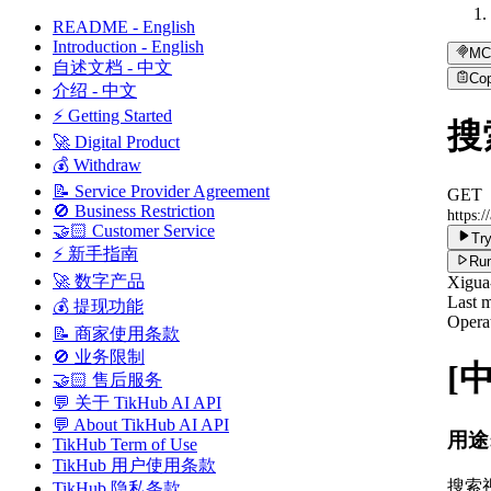
README - English
Introduction - English
MC
自述文档 - 中文
Co
介绍 - 中文
⚡ Getting Started
搜索
🚀 Digital Product
💰 Withdraw
📝 Service Provider Agreement
GET
🚫 Business Restriction
https:/
🤝🏻 Customer Service
Try
⚡ 新手指南
Run
🚀 数字产品
Xigua
Last m
💰 提现功能
Operat
📝 商家使用条款
🚫 业务限制
[
🤝🏻 售后服务
💬 关于 TikHub AI API
💬 About TikHub AI API
用途
TikHub Term of Use
TikHub 用户使用条款
搜索
TikHub 隐私条款