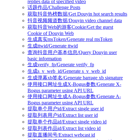
replies data of specified video
话题作品/Challenge Posts
获取抖音热榜数据/Get Douyin hot search results
抖音视频频道数据/Douyin video channel data
获取抖音Web的游客Cookie/Get the guest
Cookie of Douyin Web
生成真实msToken/Generate real msToken
生成ttwid/Generate ttwid
查询抖音用户基本信息/Query Douyin user
basic information
生成verify_fp/Generate verify_fp
生成s_v_web_id/Generate s_v_web_id
生成弹幕xb签名/Generate barrage xb signature
使用接口网址生成X-Bogus参数/Generate X-
Bogus parameter using API URL
使用接口网址生成A-Bogus参数/Generate A-
Bogus parameter using API URL
提取单个用户id/Extract single user id
提取列表用户id/Extract list user id
提取单个作品id/Extract single video id
提取列表作品id/Extract list video id
提取直播间号/Extract webcast id