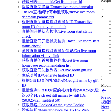
Respo
获取列表unique_id/Get list unique_id
提取直播间弹幕/Extract live room danmaku
TikTok直播间弹幕参数获取/tiktok live room
danmaku parameters
{
根据直播间链接提取直播间ID/Extract live
"
"
room ID from live room link
"
直播间开播状态检测/Live room start status
"
check
"
批量直播间开播状态检测/Batch live room start
"
"
status check
"
通过直播链接获取直播间信息/Get live room
"
information via live link
"
"
获取直播间首页推荐列表/Get live room
"
homepage recommendation list
"
获取直播间礼物列表/Get live room gift list
"
"
生成哈希ID/Generate hashed ID
}
根据Gift ID查询礼物名称/Get gift name by gift
ID
Modifi
批量查询Gift ID对应的礼物名称($0.025/次,建
议50个)/Batch get gift names by gift IDs
Previ
($0.025/call, suggest 50)
视频评论
获取游客 Cookie/Get the guest Cookie
Next
设备注册/Register device for TikTok Web