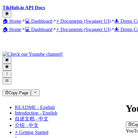
TikHub.io API Docs
🏠 Home
💻 Dashboard
⚡ Documents (Swagger UI)
🐙 Demo Co
🏠 Home
💻 Dashboard
⚡ Documents (Swagger UI)
🐙 Demo Co
Copy Page
Yo
README - English
Introduction - English
自述文档 - 中文
Co
介绍 - 中文
You
⚡ Getting Started