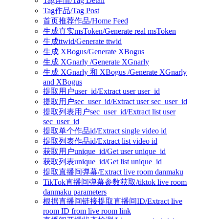
Tag详情/Tag Detail
Tag作品/Tag Post
首页推荐作品/Home Feed
生成真实msToken/Generate real msToken
生成ttwid/Generate ttwid
生成 XBogus/Generate XBogus
生成 XGnarly /Generate XGnarly
生成 XGnarly 和 XBogus /Generate XGnarly
and XBogus
提取用户user_id/Extract user user_id
提取用户sec_user_id/Extract user sec_user_id
提取列表用户sec_user_id/Extract list user
sec_user_id
提取单个作品id/Extract single video id
提取列表作品id/Extract list video id
获取用户unique_id/Get user unique_id
获取列表unique_id/Get list unique_id
提取直播间弹幕/Extract live room danmaku
TikTok直播间弹幕参数获取/tiktok live room
danmaku parameters
根据直播间链接提取直播间ID/Extract live
room ID from live room link