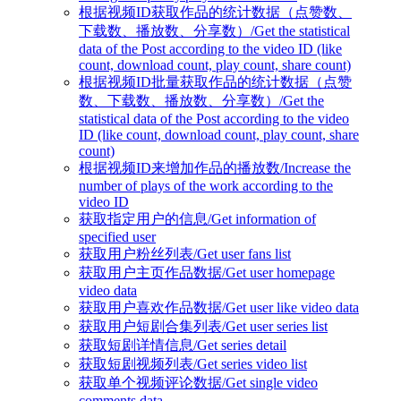
根据视频ID获取作品的统计数据（点赞数、
下载数、播放数、分享数）/Get the statistical
data of the Post according to the video ID (like
count, download count, play count, share count)
根据视频ID批量获取作品的统计数据（点赞
数、下载数、播放数、分享数）/Get the
statistical data of the Post according to the video
ID (like count, download count, play count, share
count)
根据视频ID来增加作品的播放数/Increase the
number of plays of the work according to the
video ID
获取指定用户的信息/Get information of
specified user
获取用户粉丝列表/Get user fans list
获取用户主页作品数据/Get user homepage
video data
获取用户喜欢作品数据/Get user like video data
获取用户短剧合集列表/Get user series list
获取短剧详情信息/Get series detail
获取短剧视频列表/Get series video list
获取单个视频评论数据/Get single video
comments data