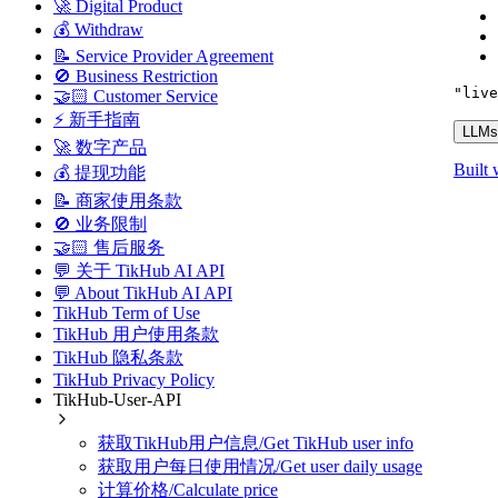
🚀 Digital Product
💰 Withdraw
📝 Service Provider Agreement
🚫 Business Restriction
"live
🤝🏻 Customer Service
⚡ 新手指南
LLMs.
🚀 数字产品
Built 
💰 提现功能
📝 商家使用条款
🚫 业务限制
🤝🏻 售后服务
💬 关于 TikHub AI API
💬 About TikHub AI API
TikHub Term of Use
TikHub 用户使用条款
TikHub 隐私条款
TikHub Privacy Policy
TikHub-User-API
获取TikHub用户信息/Get TikHub user info
获取用户每日使用情况/Get user daily usage
计算价格/Calculate price