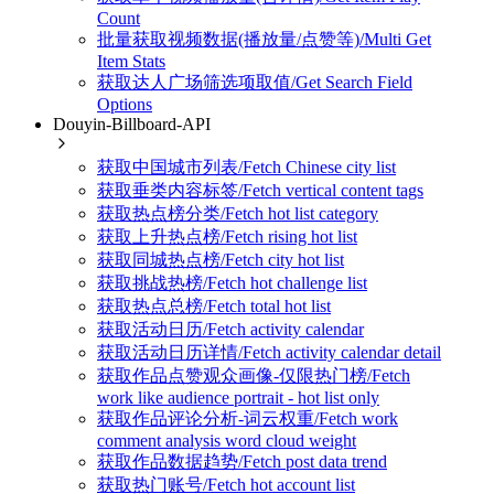
Count
批量获取视频数据(播放量/点赞等)/Multi Get
Item Stats
获取达人广场筛选项取值/Get Search Field
Options
Douyin-Billboard-API
获取中国城市列表/Fetch Chinese city list
获取垂类内容标签/Fetch vertical content tags
获取热点榜分类/Fetch hot list category
获取上升热点榜/Fetch rising hot list
获取同城热点榜/Fetch city hot list
获取挑战热榜/Fetch hot challenge list
获取热点总榜/Fetch total hot list
获取活动日历/Fetch activity calendar
获取活动日历详情/Fetch activity calendar detail
获取作品点赞观众画像-仅限热门榜/Fetch
work like audience portrait - hot list only
获取作品评论分析-词云权重/Fetch work
comment analysis word cloud weight
获取作品数据趋势/Fetch post data trend
获取热门账号/Fetch hot account list