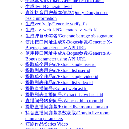
生成真实msToken/Generate real msToken
生成ttwid/Generate ttwid
查询抖音用户基本信息/Query Douyin user
basic information
生成verify_fp/Generate verify_fp
生成s_v_web_id/Generate s_v_web_id
生成弹幕xb签名/Generate barrage xb signature
使用接口网址生成X-Bogus参数/Generate X-
Bogus parameter using API URL
使用接口网址生成A-Bogus参数/Generate A-
Bogus parameter using API URL
提取单个用户id/Extract single user id
提取列表用户id/Extract list user id
提取单个作品id/Extract single video id
提取列表作品id/Extract list video id
提取直播间号/Extract webcast id
提取列表直播间号/Extract list webcast id
直播间号转房间号/Webcast id to room id
提取直播间弹幕/Extract live room danmaku
抖音直播间弹幕参数获取/Douyin live room
danmaku parameters
短剧作品/Series Video