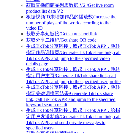
获取直播间商品列表数据 V2 /Get live room
product list data V2
根据视频ID来增加作品的播放数/Increase the
number of plays of the work according to the
video ID
获取分享短链接/Get share short link
获取分享二维码/Get share QR code
生成TikTok分享链接，唤起TikTok APP，跳转
指定作品详情页/Generate TikTok share link, call
TikTok APP, and jump to the specified video
details page
生成TikTok分享链接，唤起TikTok APP，跳转
指定用户主页/Generate TikTok share link, call
TikTok APP, and jump to the specified user profile
生成TikTok分享链接，唤起TikTok APP，跳转
指定关键词搜索结果/Generate TikTok share
link, call TikTok APP, and jump to the specified
keyword search result
生成TikTok分享链接，唤起TikTok APP，给指
定用户发送私信/Generate TikTok share link, call
TikTok APP, and send private messages to
specified users