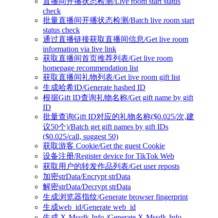
直播间开播状态检测/Live room start status
check
批量直播间开播状态检测/Batch live room start
status check
通过直播链接获取直播间信息/Get live room
information via live link
获取直播间首页推荐列表/Get live room
homepage recommendation list
获取直播间礼物列表/Get live room gift list
生成哈希ID/Generate hashed ID
根据Gift ID查询礼物名称/Get gift name by gift
ID
批量查询Gift ID对应的礼物名称($0.025/次,建
议50个)/Batch get gift names by gift IDs
($0.025/call, suggest 50)
获取游客 Cookie/Get the guest Cookie
设备注册/Register device for TikTok Web
获取用户的转发作品列表/Get user reposts
加密strData/Encrypt strData
解密strData/Decrypt strData
生成浏览器指纹/Generate browser fingerprint
生成web_id/Generate web_id
生成 X-Mssdk-Info /Generate X-Mssdk-Info