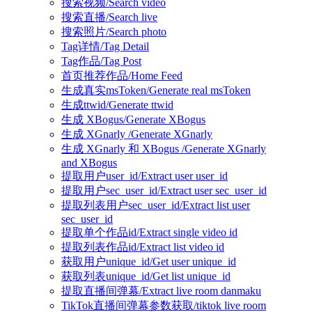
搜索视频/Search video
搜索直播/Search live
搜索照片/Search photo
Tag详情/Tag Detail
Tag作品/Tag Post
首页推荐作品/Home Feed
生成真实msToken/Generate real msToken
生成ttwid/Generate ttwid
生成 XBogus/Generate XBogus
生成 XGnarly /Generate XGnarly
生成 XGnarly 和 XBogus /Generate XGnarly
and XBogus
提取用户user_id/Extract user user_id
提取用户sec_user_id/Extract user sec_user_id
提取列表用户sec_user_id/Extract list user
sec_user_id
提取单个作品id/Extract single video id
提取列表作品id/Extract list video id
获取用户unique_id/Get user unique_id
获取列表unique_id/Get list unique_id
提取直播间弹幕/Extract live room danmaku
TikTok直播间弹幕参数获取/tiktok live room