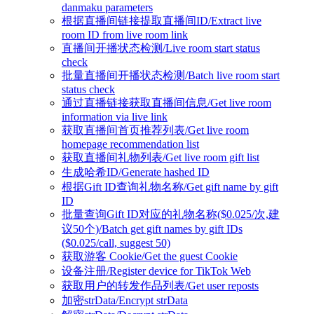
danmaku parameters
根据直播间链接提取直播间ID/Extract live
room ID from live room link
直播间开播状态检测/Live room start status
check
批量直播间开播状态检测/Batch live room start
status check
通过直播链接获取直播间信息/Get live room
information via live link
获取直播间首页推荐列表/Get live room
homepage recommendation list
获取直播间礼物列表/Get live room gift list
生成哈希ID/Generate hashed ID
根据Gift ID查询礼物名称/Get gift name by gift
ID
批量查询Gift ID对应的礼物名称($0.025/次,建
议50个)/Batch get gift names by gift IDs
($0.025/call, suggest 50)
获取游客 Cookie/Get the guest Cookie
设备注册/Register device for TikTok Web
获取用户的转发作品列表/Get user reposts
加密strData/Encrypt strData