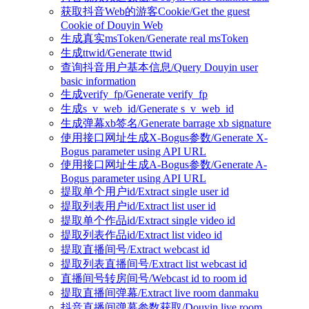
获取抖音Web的游客Cookie/Get the guest
Cookie of Douyin Web
生成真实msToken/Generate real msToken
生成ttwid/Generate ttwid
查询抖音用户基本信息/Query Douyin user
basic information
生成verify_fp/Generate verify_fp
生成s_v_web_id/Generate s_v_web_id
生成弹幕xb签名/Generate barrage xb signature
使用接口网址生成X-Bogus参数/Generate X-
Bogus parameter using API URL
使用接口网址生成A-Bogus参数/Generate A-
Bogus parameter using API URL
提取单个用户id/Extract single user id
提取列表用户id/Extract list user id
提取单个作品id/Extract single video id
提取列表作品id/Extract list video id
提取直播间号/Extract webcast id
提取列表直播间号/Extract list webcast id
直播间号转房间号/Webcast id to room id
提取直播间弹幕/Extract live room danmaku
抖音直播间弹幕参数获取/Douyin live room