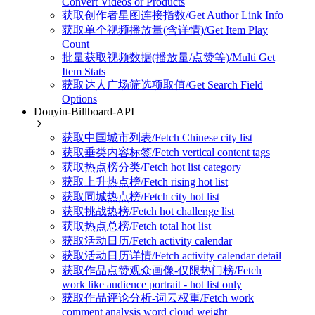
Convert Videos or Products
获取创作者星图连接指数/Get Author Link Info
获取单个视频播放量(含详情)/Get Item Play
Count
批量获取视频数据(播放量/点赞等)/Multi Get
Item Stats
获取达人广场筛选项取值/Get Search Field
Options
Douyin-Billboard-API
获取中国城市列表/Fetch Chinese city list
获取垂类内容标签/Fetch vertical content tags
获取热点榜分类/Fetch hot list category
获取上升热点榜/Fetch rising hot list
获取同城热点榜/Fetch city hot list
获取挑战热榜/Fetch hot challenge list
获取热点总榜/Fetch total hot list
获取活动日历/Fetch activity calendar
获取活动日历详情/Fetch activity calendar detail
获取作品点赞观众画像-仅限热门榜/Fetch
work like audience portrait - hot list only
获取作品评论分析-词云权重/Fetch work
comment analysis word cloud weight