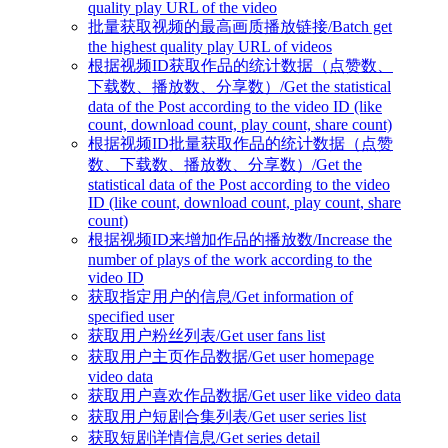
quality play URL of the video
批量获取视频的最高画质播放链接/Batch get
the highest quality play URL of videos
根据视频ID获取作品的统计数据（点赞数、
下载数、播放数、分享数）/Get the statistical
data of the Post according to the video ID (like
count, download count, play count, share count)
根据视频ID批量获取作品的统计数据（点赞
数、下载数、播放数、分享数）/Get the
statistical data of the Post according to the video
ID (like count, download count, play count, share
count)
根据视频ID来增加作品的播放数/Increase the
number of plays of the work according to the
video ID
获取指定用户的信息/Get information of
specified user
获取用户粉丝列表/Get user fans list
获取用户主页作品数据/Get user homepage
video data
获取用户喜欢作品数据/Get user like video data
获取用户短剧合集列表/Get user series list
获取短剧详情信息/Get series detail