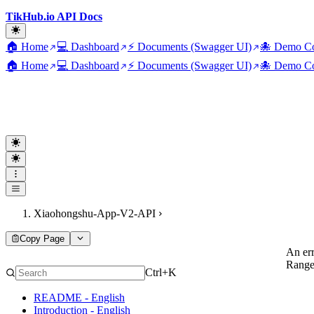
TikHub.io API Docs
🏠 Home
💻 Dashboard
⚡ Documents (Swagger UI)
🐙 Demo Co
🏠 Home
💻 Dashboard
⚡ Documents (Swagger UI)
🐙 Demo Co
Xiaohongshu-App-V2-API
Copy Page
An err
RangeE
Ctrl+K
README - English
Introduction - English