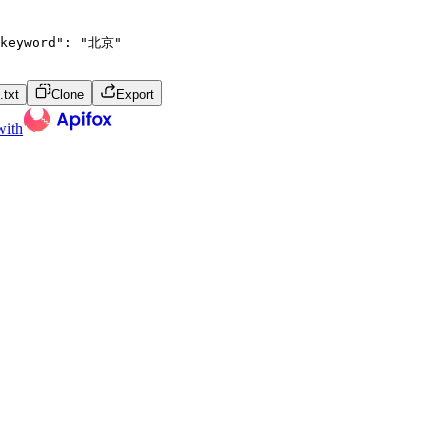
keyword"
:
"北京"
txt
Clone
Export
with