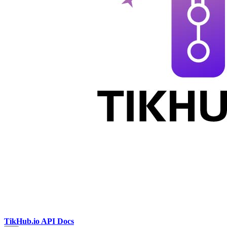
TikHub.io API Docs