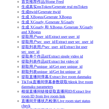
首页推荐作品/Home Feed
生成真实msToken/Generate real msToken
生成ttwid/Generate ttwid
生成 XBogus/Generate XBogus
生成 XGnarly /Generate XGnarly
生成 XGnarly 和 XBogus /Generate XGnarly
and XBogus
提取用户user_id/Extract user user_id
提取用户sec_user_id/Extract user sec_user_id
提取列表用户sec_user_id/Extract list user
sec_user_id
提取单个作品id/Extract single video id
提取列表作品id/Extract list video id
获取用户unique_id/Get user unique_id
获取列表unique_id/Get list unique_id
提取直播间弹幕/Extract live room danmaku
TikTok直播间弹幕参数获取/tiktok live room
danmaku parameters
根据直播间链接提取直播间ID/Extract live
room ID from live room link
直播间开播状态检测/Live room start status
check