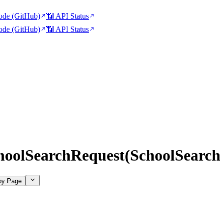
de (GitHub)
📶 API Status
de (GitHub)
📶 API Status
hoolSearchRequest(SchoolSearch
py Page