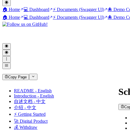
🏠 Home
💻 Dashboard
⚡ Documents (Swagger UI)
🐙 Demo Co
🏠 Home
💻 Dashboard
⚡ Documents (Swagger UI)
🐙 Demo Co
Copy Page
Sc
README - English
Introduction - English
自述文档 - 中文
Co
介绍 - 中文
⚡ Getting Started
🚀 Digital Product
💰 Withdraw