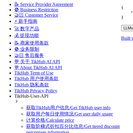
📝 Service Provider Agreement
{
🚫 Business Restriction
"
🤝🏻 Customer Service
}
⚡ 新手指南
LLMs.
🚀 数字产品
💰 提现功能
Built 
📝 商家使用条款
🚫 业务限制
🤝🏻 售后服务
💬 关于 TikHub AI API
💬 About TikHub AI API
TikHub Term of Use
TikHub 用户使用条款
TikHub 隐私条款
TikHub Privacy Policy
TikHub-User-API
获取TikHub用户信息/Get TikHub user info
获取用户每日使用情况/Get user daily usage
计算价格/Calculate price
获取阶梯式折扣百分比信息/Get tiered discount
percentage information