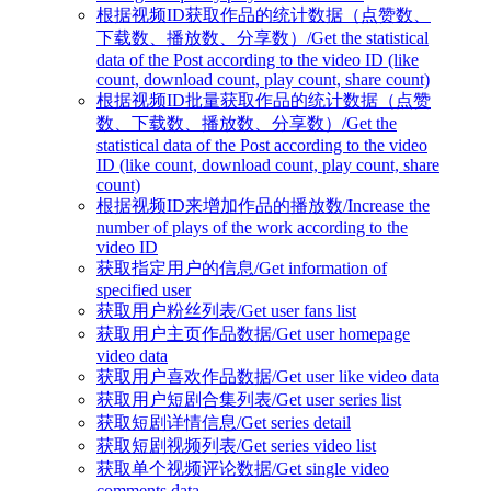
根据视频ID获取作品的统计数据（点赞数、
下载数、播放数、分享数）/Get the statistical
data of the Post according to the video ID (like
count, download count, play count, share count)
根据视频ID批量获取作品的统计数据（点赞
数、下载数、播放数、分享数）/Get the
statistical data of the Post according to the video
ID (like count, download count, play count, share
count)
根据视频ID来增加作品的播放数/Increase the
number of plays of the work according to the
video ID
获取指定用户的信息/Get information of
specified user
获取用户粉丝列表/Get user fans list
获取用户主页作品数据/Get user homepage
video data
获取用户喜欢作品数据/Get user like video data
获取用户短剧合集列表/Get user series list
获取短剧详情信息/Get series detail
获取短剧视频列表/Get series video list
获取单个视频评论数据/Get single video
comments data