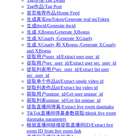
Tag详情/Tag Detail
Tag作品/Tag Post
首页推荐作品/Home Feed
生成真实msToken/Generate real msToken
生成ttwid/Generate ttwid
生成 XBogus/Generate XBogus
生成 XGnarly /Generate XGnarly
生成 XGnarly 和 XBogus /Generate XGnarly
and XBogus
提取用户user_id/Extract user user_id
提取用户sec_user_id/Extract user sec_user_id
提取列表用户sec_user_id/Extract list user
sec_user_id
提取单个作品id/Extract single video id
提取列表作品id/Extract list video id
获取用户unique_id/Get user unique_id
获取列表unique_id/Get list unique_id
提取直播间弹幕/Extract live room danmaku
TikTok直播间弹幕参数获取/tiktok live room
danmaku parameters
根据直播间链接提取直播间ID/Extract live
room ID from live room link