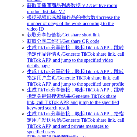
获取直播间商品列表数据 V2 /Get live room
product list data V2
根据视频ID来增加作品的播放数/Increase the
number of plays of the work according to the
video ID
获取分享短链接/Get share short link
获取分享二维码/Get share QR code
生成TikTok分享链接，唤起TikTok APP，跳转
指定作品详情页/Generate TikTok share link, call
TikTok APP, and jump to the specified video
details page
生成TikTok分享链接，唤起TikTok APP，跳转
指定用户主页/Generate TikTok share link, call
TikTok APP, and jump to the specified user profile
生成TikTok分享链接，唤起TikTok APP，跳转
指定关键词搜索结果/Generate TikTok share
link, call TikTok APP, and jump to the specified
keyword search result
生成TikTok分享链接，唤起TikTok APP，给指
定用户发送私信/Generate TikTok share link, call
TikTok APP, and send private messages to
specified users