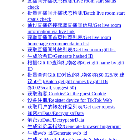
直播间开播状态检测/Live room start status
check
批量直播间开播状态检测/Batch live room start
status check
通过直播链接获取直播间信息/Get live room
information via live link
获取直播间首页推荐列表/Get live room
homepage recommendation list
获取直播间礼物列表/Get live room gift list
生成哈希ID/Generate hashed ID
根据Gift ID查询礼物名称/Get gift name by gift
ID
批量查询Gift ID对应的礼物名称($0.025/次,建
议50个)/Batch get gift names by gift IDs
($0.025/call, suggest 50)
获取游客 Cookie/Get the guest Cookie
设备注册/Register device for TikTok Web
获取用户的转发作品列表/Get user reposts
加密strData/Encrypt strData
解密strData/Decrypt strData
生成浏览器指纹/Generate browser fingerprint
生成web_id/Generate web_id
生成 X-Mssdk-Info /Generate X-Mssdk-Info