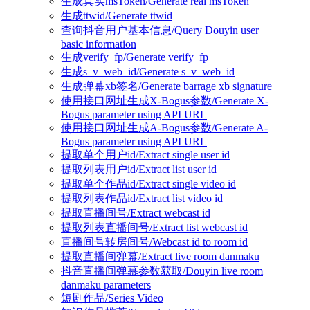
生成真实msToken/Generate real msToken
生成ttwid/Generate ttwid
查询抖音用户基本信息/Query Douyin user
basic information
生成verify_fp/Generate verify_fp
生成s_v_web_id/Generate s_v_web_id
生成弹幕xb签名/Generate barrage xb signature
使用接口网址生成X-Bogus参数/Generate X-
Bogus parameter using API URL
使用接口网址生成A-Bogus参数/Generate A-
Bogus parameter using API URL
提取单个用户id/Extract single user id
提取列表用户id/Extract list user id
提取单个作品id/Extract single video id
提取列表作品id/Extract list video id
提取直播间号/Extract webcast id
提取列表直播间号/Extract list webcast id
直播间号转房间号/Webcast id to room id
提取直播间弹幕/Extract live room danmaku
抖音直播间弹幕参数获取/Douyin live room
danmaku parameters
短剧作品/Series Video