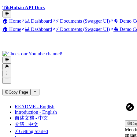
TikHub.io API Docs
🏠 Home
💻 Dashboard
⚡ Documents (Swagger UI)
🐙 Demo Co
🏠 Home
💻 Dashboard
⚡ Documents (Swagger UI)
🐙 Demo Co
Copy Page
🚫
README - English
Introduction - English
自述文档 - 中文
Co
介绍 - 中文
Mercha
⚡ Getting Started
engagi