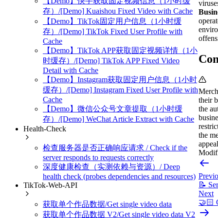
【Demo】快手获取固定视频信息（1小时缓
viruse
存）/[Demo] Kuaishou Fixed Video with Cache
Busin
operat
【Demo】TikTok固定用户信息（1小时缓
enviro
存）/[Demo] TikTok Fixed User Profile with
offens
Cache
【Demo】TikTok APP获取固定视频详情（1小
Com
时缓存）/[Demo] TikTok APP Fixed Video
Detail with Cache
【Demo】Instagram获取固定用户信息（1小时
缓存）/[Demo] Instagram Fixed User Profile with
Mercha
Cache
their 
the au
【Demo】微信公众号文章提取（1小时缓
busine
存）/[Demo] WeChat Article Extract with Cache
restri
Health-Check
the me
appeal
检查服务器是否正确响应请求 / Check if the
Modifi
server responds to requests correctly
深度健康检查（实测依赖与资源）/ Deep
Previ
health check (probes dependencies and resources)
📝 Se
TikTok-Web-API
Next
🤝🏻 
获取单个作品数据/Get single video data
获取单个作品数据 V2/Get single video data V2