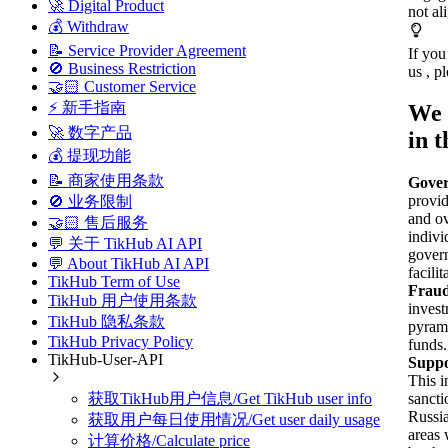
🚀 Digital Product
not al
💰 Withdraw
📝 Service Provider Agreement
If you
🚫 Business Restriction
us , p
🤝🏻 Customer Service
⚡ 新手指南
We 
🚀 数字产品
in t
💰 提现功能
📝 商家使用条款
Gover
provid
🚫 业务限制
and ov
🤝🏻 售后服务
indivi
💬 关于 TikHub AI API
govern
💬 About TikHub AI API
facili
TikHub Term of Use
Fraud
TikHub 用户使用条款
invest
TikHub 隐私条款
pyrami
TikHub Privacy Policy
funds.
TikHub-User-API
Suppor
This i
获取TikHub用户信息/Get TikHub user info
sancti
Russia
获取用户每日使用情况/Get user daily usage
areas 
计算价格/Calculate price