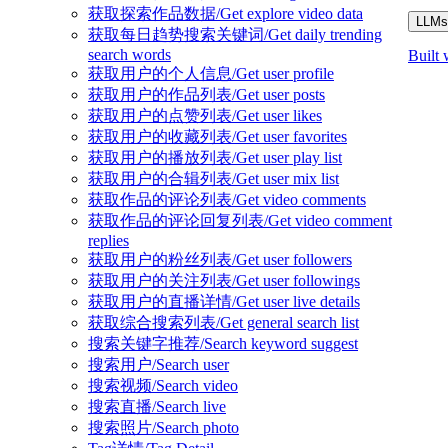
获取探索作品数据/Get explore video data
LLMs.
获取每日趋势搜索关键词/Get daily trending
search words
Built 
获取用户的个人信息/Get user profile
获取用户的作品列表/Get user posts
获取用户的点赞列表/Get user likes
获取用户的收藏列表/Get user favorites
获取用户的播放列表/Get user play list
获取用户的合辑列表/Get user mix list
获取作品的评论列表/Get video comments
获取作品的评论回复列表/Get video comment
replies
获取用户的粉丝列表/Get user followers
获取用户的关注列表/Get user followings
获取用户的直播详情/Get user live details
获取综合搜索列表/Get general search list
搜索关键字推荐/Search keyword suggest
搜索用户/Search user
搜索视频/Search video
搜索直播/Search live
搜索照片/Search photo