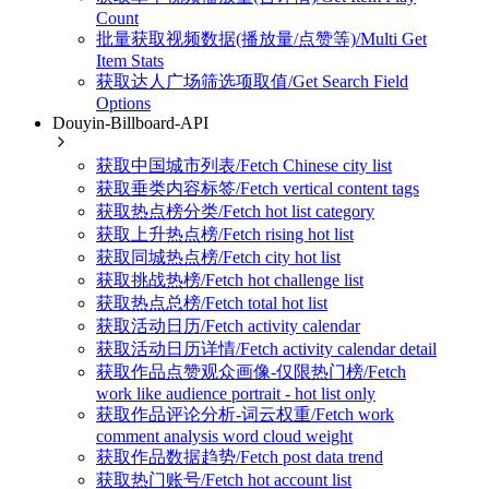
Count
批量获取视频数据(播放量/点赞等)/Multi Get
Item Stats
获取达人广场筛选项取值/Get Search Field
Options
Douyin-Billboard-API
获取中国城市列表/Fetch Chinese city list
获取垂类内容标签/Fetch vertical content tags
获取热点榜分类/Fetch hot list category
获取上升热点榜/Fetch rising hot list
获取同城热点榜/Fetch city hot list
获取挑战热榜/Fetch hot challenge list
获取热点总榜/Fetch total hot list
获取活动日历/Fetch activity calendar
获取活动日历详情/Fetch activity calendar detail
获取作品点赞观众画像-仅限热门榜/Fetch
work like audience portrait - hot list only
获取作品评论分析-词云权重/Fetch work
comment analysis word cloud weight
获取作品数据趋势/Fetch post data trend
获取热门账号/Fetch hot account list