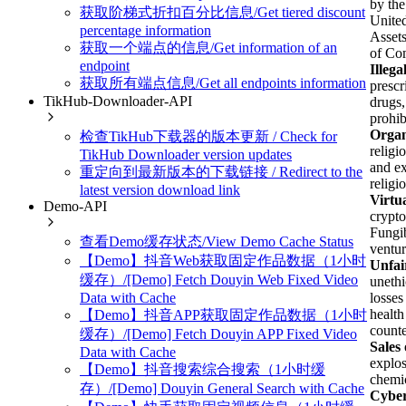
by th
获取阶梯式折扣百分比信息/Get tiered discount
United
percentage information
Assets
获取一个端点的信息/Get information of an
of Com
endpoint
Illega
获取所有端点信息/Get all endpoints information
prescr
TikHub-Downloader-API
drugs,
prohib
Organ
检查TikHub下载器的版本更新 / Check for
religi
TikHub Downloader version updates
and ex
重定向到最新版本的下载链接 / Redirect to the
religi
latest version download link
Virtu
Demo-API
crypto
Fungi
查看Demo缓存状态/View Demo Cache Status
ventur
【Demo】抖音Web获取固定作品数据（1小时
Unfai
缓存）/[Demo] Fetch Douyin Web Fixed Video
unethi
Data with Cache
losses
health
【Demo】抖音APP获取固定作品数据（1小时
counte
缓存）/[Demo] Fetch Douyin APP Fixed Video
Sales
Data with Cache
explos
【Demo】抖音搜索综合搜索（1小时缓
chemic
存）/[Demo] Douyin General Search with Cache
Cyber