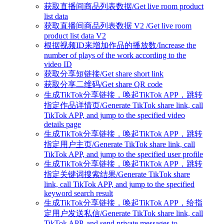
获取直播间商品列表数据/Get live room product
list data
获取直播间商品列表数据 V2 /Get live room
product list data V2
根据视频ID来增加作品的播放数/Increase the
number of plays of the work according to the
video ID
获取分享短链接/Get share short link
获取分享二维码/Get share QR code
生成TikTok分享链接，唤起TikTok APP，跳转
指定作品详情页/Generate TikTok share link, call
TikTok APP, and jump to the specified video
details page
生成TikTok分享链接，唤起TikTok APP，跳转
指定用户主页/Generate TikTok share link, call
TikTok APP, and jump to the specified user profile
生成TikTok分享链接，唤起TikTok APP，跳转
指定关键词搜索结果/Generate TikTok share
link, call TikTok APP, and jump to the specified
keyword search result
生成TikTok分享链接，唤起TikTok APP，给指
定用户发送私信/Generate TikTok share link, call
TikTok APP, and send private messages to