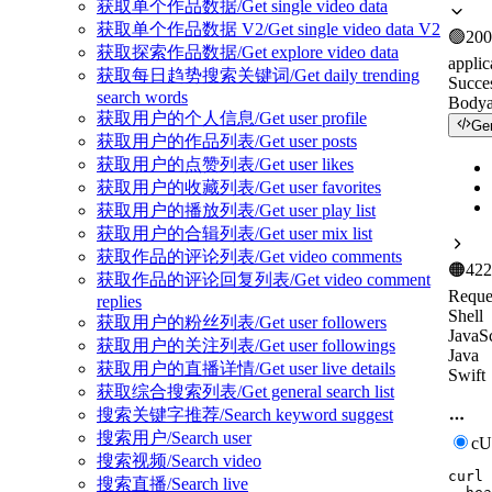
获取单个作品数据/Get single video data
获取单个作品数据 V2/Get single video data V2
🟢
200
获取探索作品数据/Get explore video data
applic
获取每日趋势搜索关键词/Get daily trending
Succe
search words
Body
获取用户的个人信息/Get user profile
Ge
获取用户的作品列表/Get user posts
获取用户的点赞列表/Get user likes
获取用户的收藏列表/Get user favorites
获取用户的播放列表/Get user play list
获取用户的合辑列表/Get user mix list
获取作品的评论列表/Get video comments
🟠
422
获取作品的评论回复列表/Get video comment
Reque
replies
Shell
获取用户的粉丝列表/Get user followers
JavaSc
获取用户的关注列表/Get user followings
Java
获取用户的直播详情/Get user live details
Swift
获取综合搜索列表/Get general search list
搜索关键字推荐/Search keyword suggest
搜索用户/Search user
c
搜索视频/Search video
curl
搜索直播/Search live