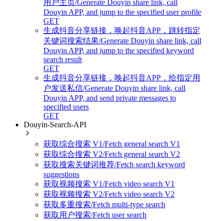
用户主页/Generate Douyin share link, call
Douyin APP, and jump to the specified user profile
GET
生成抖音分享链接，唤起抖音APP，跳转指定
关键词搜索结果/Generate Douyin share link, call
Douyin APP, and jump to the specified keyword
search result
GET
生成抖音分享链接，唤起抖音APP，给指定用
户发送私信/Generate Douyin share link, call
Douyin APP, and send private messages to
specified users
GET
Douyin-Search-API
获取综合搜索 V1/Fetch general search V1
获取综合搜索 V2/Fetch general search V2
获取搜索关键词推荐/Fetch search keyword
suggestions
获取视频搜索 V1/Fetch video search V1
获取视频搜索 V2/Fetch video search V2
获取多重搜索/Fetch multi-type search
获取用户搜索/Fetch user search