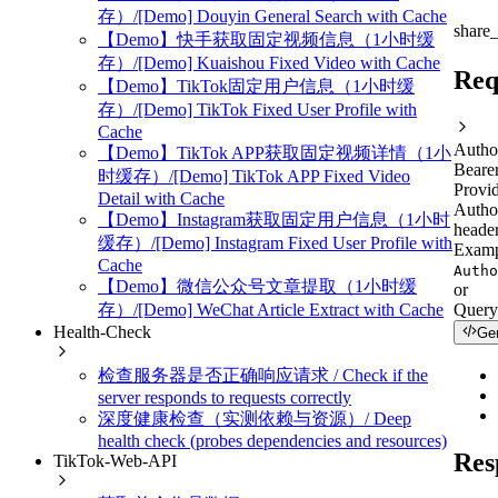
存）/[Demo] Douyin General Search with Cache
share
【Demo】快手获取固定视频信息（1小时缓
存）/[Demo] Kuaishou Fixed Video with Cache
Req
【Demo】TikTok固定用户信息（1小时缓
存）/[Demo] TikTok Fixed User Profile with
Cache
Autho
【Demo】TikTok APP获取固定视频详情（1小
Beare
时缓存）/[Demo] TikTok APP Fixed Video
Provid
Detail with Cache
Autho
【Demo】Instagram获取固定用户信息（1小时
header
缓存）/[Demo] Instagram Fixed User Profile with
Examp
Cache
Autho
【Demo】微信公众号文章提取（1小时缓
or
Query
存）/[Demo] WeChat Article Extract with Cache
Health-Check
Ge
检查服务器是否正确响应请求 / Check if the
server responds to requests correctly
深度健康检查（实测依赖与资源）/ Deep
health check (probes dependencies and resources)
Res
TikTok-Web-API