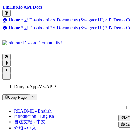
TikHub.io API Docs
🏠 Home
💻 Dashboard
⚡ Documents (Swagger UI)
🐙 Demo Co
🏠 Home
💻 Dashboard
⚡ Documents (Swagger UI)
🐙 Demo Co
Douyin-App-V3-API
Copy Page
README - English
Introduction - English
MC
自述文档 - 中文
Co
介绍 - 中文