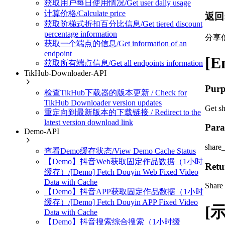
获取用户每日使用情况/Get user daily usage
计算价格/Calculate price
返回
获取阶梯式折扣百分比信息/Get tiered discount
percentage information
分享
获取一个端点的信息/Get information of an
endpoint
[E
获取所有端点信息/Get all endpoints information
TikHub-Downloader-API
Purp
检查TikHub下载器的版本更新 / Check for
TikHub Downloader version updates
Get sh
重定向到最新版本的下载链接 / Redirect to the
latest version download link
Para
Demo-API
share
查看Demo缓存状态/View Demo Cache Status
【Demo】抖音Web获取固定作品数据（1小时
Retu
缓存）/[Demo] Fetch Douyin Web Fixed Video
Data with Cache
Share 
【Demo】抖音APP获取固定作品数据（1小时
缓存）/[Demo] Fetch Douyin APP Fixed Video
[示
Data with Cache
【Demo】抖音搜索综合搜索（1小时缓