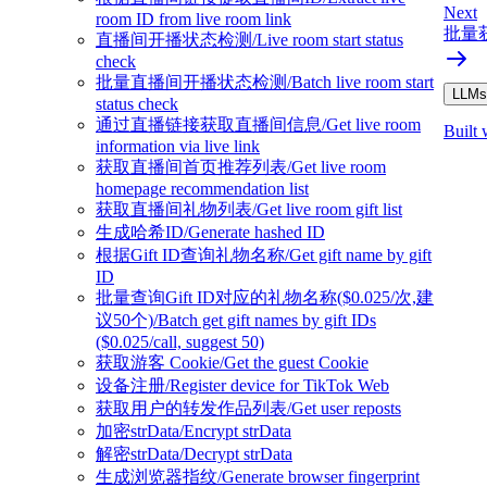
Next
room ID from live room link
批量获取
直播间开播状态检测/Live room start status
check
批量直播间开播状态检测/Batch live room start
LLMs.
status check
通过直播链接获取直播间信息/Get live room
Built 
information via live link
获取直播间首页推荐列表/Get live room
homepage recommendation list
获取直播间礼物列表/Get live room gift list
生成哈希ID/Generate hashed ID
根据Gift ID查询礼物名称/Get gift name by gift
ID
批量查询Gift ID对应的礼物名称($0.025/次,建
议50个)/Batch get gift names by gift IDs
($0.025/call, suggest 50)
获取游客 Cookie/Get the guest Cookie
设备注册/Register device for TikTok Web
获取用户的转发作品列表/Get user reposts
加密strData/Encrypt strData
解密strData/Decrypt strData
生成浏览器指纹/Generate browser fingerprint