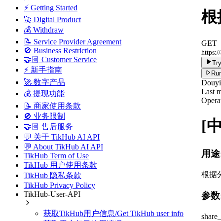
⚡ Getting Started
根据
🚀 Digital Product
💰 Withdraw
📝 Service Provider Agreement
GET
🚫 Business Restriction
https:/
🤝🏻 Customer Service
Try
⚡ 新手指南
Run
🚀 数字产品
Douy
Last m
💰 提现功能
Operat
📝 商家使用条款
🚫 业务限制
[
🤝🏻 售后服务
💬 关于 TikHub AI API
💬 About TikHub AI API
用途
TikHub Term of Use
TikHub 用户使用条款
根据
TikHub 隐私条款
TikHub Privacy Policy
TikHub-User-API
参数
获取TikHub用户信息/Get TikHub user info
shar