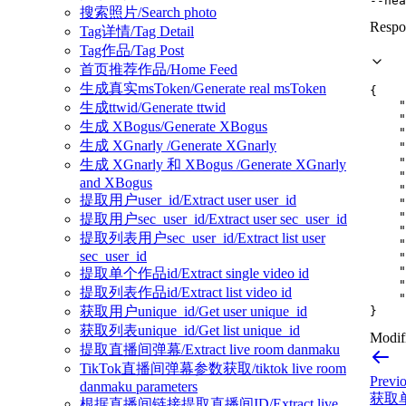
--hea
搜索照片/Search photo
Respo
Tag详情/Tag Detail
Tag作品/Tag Post
首页推荐作品/Home Feed
生成真实msToken/Generate real msToken
{
"
生成ttwid/Generate ttwid
"
生成 XBogus/Generate XBogus
"
生成 XGnarly /Generate XGnarly
"
"
生成 XGnarly 和 XBogus /Generate XGnarly
"
and XBogus
"
提取用户user_id/Extract user user_id
"
"
提取用户sec_user_id/Extract user sec_user_id
"
提取列表用户sec_user_id/Extract list user
"
sec_user_id
"
"
提取单个作品id/Extract single video id
"
提取列表作品id/Extract list video id
"
获取用户unique_id/Get user unique_id
}
获取列表unique_id/Get list unique_id
Modifi
提取直播间弹幕/Extract live room danmaku
TikTok直播间弹幕参数获取/tiktok live room
Previ
danmaku parameters
获取单个
根据直播间链接提取直播间ID/Extract live