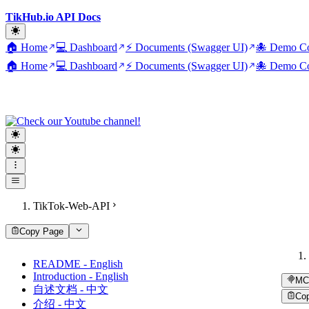
TikHub.io API Docs
🏠 Home
💻 Dashboard
⚡ Documents (Swagger UI)
🐙 Demo Co
🏠 Home
💻 Dashboard
⚡ Documents (Swagger UI)
🐙 Demo Co
TikTok-Web-API
Copy Page
README - English
Introduction - English
MC
自述文档 - 中文
Co
介绍 - 中文