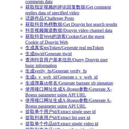
comments data
获取指定视频的评论回复数据/Get comment
replies data of specified video
话题作品/Challenge Posts
获取抖音热榜数据/Get Douyin hot search results
抖音视频频道数据/Douyin video channel data
获取抖音Web的游客Cookie/Get the guest
Cookie of Douyin Web
生成真实msToken/Generate real msToken
生成ttwid/Generate ttwid
查询抖音用户基本信息/Query Douyin user
basic information
生成verify_fp/Generate verify_fp
生成s_v_web_id/Generate s_v_web_id
生成弹幕xb签名/Generate barrage xb signature
使用接口网址生成X-Bogus参数/Generate X-
Bogus parameter using API URL
使用接口网址生成A-Bogus参数/Generate A-
Bogus parameter using API URL
提取单个用户id/Extract single user id
提取列表用户id/Extract list user id
提取单个作品id/Extract single video id