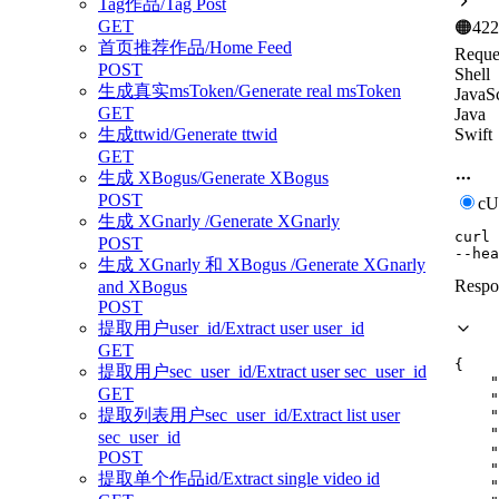
Tag作品/Tag Post
GET
🟠
422
首页推荐作品/Home Feed
Reque
POST
Shell
生成真实msToken/Generate real msToken
JavaSc
GET
Java
Swift
生成ttwid/Generate ttwid
GET
生成 XBogus/Generate XBogus
POST
c
生成 XGnarly /Generate XGnarly
curl
POST
--hea
生成 XGnarly 和 XBogus /Generate XGnarly
Respo
and XBogus
POST
提取用户user_id/Extract user user_id
GET
{
提取用户sec_user_id/Extract user sec_user_id
"
GET
"
提取列表用户sec_user_id/Extract list user
"
"
sec_user_id
"
POST
"
提取单个作品id/Extract single video id
"