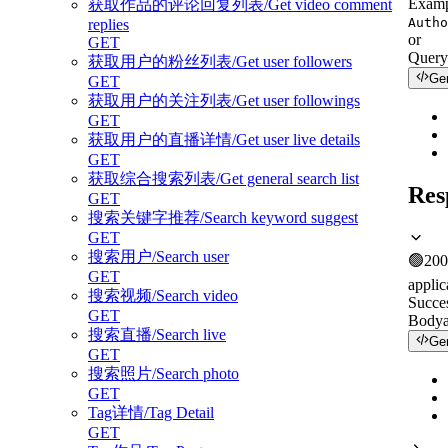
Examp
获取作品的评论回复列表/Get video comment
Autho
replies
or
GET
Query
获取用户的粉丝列表/Get user followers
Ge
GET
获取用户的关注列表/Get user followings
GET
获取用户的直播详情/Get user live details
GET
获取综合搜索列表/Get general search list
Res
GET
搜索关键字推荐/Search keyword suggest
GET
搜索用户/Search user
🟢
200
GET
applic
搜索视频/Search video
Succe
GET
Body
搜索直播/Search live
Ge
GET
搜索照片/Search photo
GET
Tag详情/Tag Detail
GET