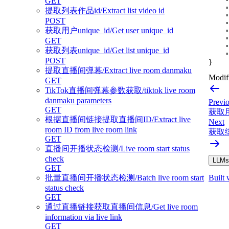
GET
"
"
提取列表作品id/Extract list video id
"
POST
"
获取用户unique_id/Get user unique_id
"
"
GET
"
获取列表unique_id/Get list unique_id
"
POST
}
提取直播间弹幕/Extract live room danmaku
Modifi
GET
TikTok直播间弹幕参数获取/tiktok live room
danmaku parameters
Previ
GET
获取用户
根据直播间链接提取直播间ID/Extract live
Next
room ID from live room link
获取综合
GET
直播间开播状态检测/Live room start status
check
LLMs.
GET
Built 
批量直播间开播状态检测/Batch live room start
status check
GET
通过直播链接获取直播间信息/Get live room
information via live link
GET