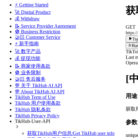
⚡ Getting Started
获取
🚀 Digital Product
💰 Withdraw
📝 Service Provider Agreement
GET
🚫 Business Restriction
https:/
🤝🏻 Customer Service
Try
⚡ 新手指南
Run
🚀 数字产品
TikTo
Last m
💰 提现功能
Operat
📝 商家使用条款
🚫 业务限制
[
🤝🏻 售后服务
💬 关于 TikHub AI API
💬 About TikHub AI API
用途
TikHub Term of Use
TikHub 用户使用条款
获取
TikHub 隐私条款
TikHub Privacy Policy
TikHub-User-API
参数
获取TikHub用户信息/Get TikHub user info
uniqu