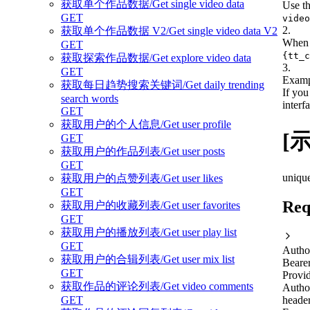
获取单个作品数据/Get single video data
Use th
GET
video
2
.
获取单个作品数据 V2/Get single video data V2
When r
GET
{tt_c
获取探索作品数据/Get explore video data
3
.
GET
Examp
获取每日趋势搜索关键词/Get daily trending
If you
search words
interf
GET
获取用户的个人信息/Get user profile
[示
GET
获取用户的作品列表/Get user posts
GET
unique
获取用户的点赞列表/Get user likes
GET
Req
获取用户的收藏列表/Get user favorites
GET
获取用户的播放列表/Get user play list
GET
Autho
获取用户的合辑列表/Get user mix list
Beare
GET
Provid
获取作品的评论列表/Get video comments
Autho
header
GET