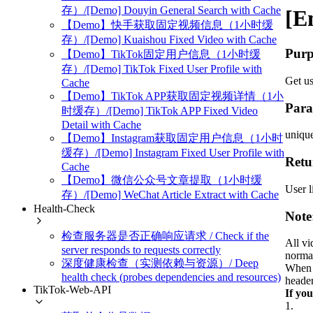
存）/[Demo] Douyin General Search with Cache
[E
【Demo】快手获取固定视频信息（1小时缓
存）/[Demo] Kuaishou Fixed Video with Cache
Purp
【Demo】TikTok固定用户信息（1小时缓
存）/[Demo] TikTok Fixed User Profile with
Get us
Cache
【Demo】TikTok APP获取固定视频详情（1小
Para
时缓存）/[Demo] TikTok APP Fixed Video
Detail with Cache
uniqu
【Demo】Instagram获取固定用户信息（1小时
缓存）/[Demo] Instagram Fixed User Profile with
Retu
Cache
【Demo】微信公众号文章提取（1小时缓
User l
存）/[Demo] WeChat Article Extract with Cache
Health-Check
Note
检查服务器是否正确响应请求 / Check if the
All vi
server responds to requests correctly
normal
深度健康检查（实测依赖与资源）/ Deep
When a
health check (probes dependencies and resources)
heade
TikTok-Web-API
If yo
1
.