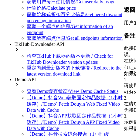
获取用户每日使用情况/Get user daily usage
计算价格/Calculate price
返回
获取阶梯式折扣百分比信息/Get tiered discount
percentage information
用户
获取一个端点的信息/Get information of an
endpoint
备注
获取所有端点信息/Get all endpoints information
TikHub-Downloader-API
此接
误。
检查TikHub下载器的版本更新 / Check for
在访
TikHub Downloader version updates
重定向到最新版本的下载链接 / Redirect to the
{tt_c
如果访
latest version download link
Demo-API
1
.
请使
查看Demo缓存状态/View Demo Cache Status
video
【Demo】抖音Web获取固定作品数据（1小时
2
.
在请
缓存）/[Demo] Fetch Douyin Web Fixed Video
Data with Cache
为接
【Demo】抖音APP获取固定作品数据（1小时
3
.
示例
缓存）/[Demo] Fetch Douyin APP Fixed Video
Data with Cache
如果
【Demo】抖音搜索综合搜索（1小时缓