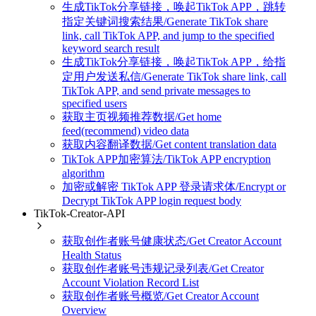
生成TikTok分享链接，唤起TikTok APP，跳转
指定关键词搜索结果/Generate TikTok share
link, call TikTok APP, and jump to the specified
keyword search result
生成TikTok分享链接，唤起TikTok APP，给指
定用户发送私信/Generate TikTok share link, call
TikTok APP, and send private messages to
specified users
获取主页视频推荐数据/Get home
feed(recommend) video data
获取内容翻译数据/Get content translation data
TikTok APP加密算法/TikTok APP encryption
algorithm
加密或解密 TikTok APP 登录请求体/Encrypt or
Decrypt TikTok APP login request body
TikTok-Creator-API
获取创作者账号健康状态/Get Creator Account
Health Status
获取创作者账号违规记录列表/Get Creator
Account Violation Record List
获取创作者账号概览/Get Creator Account
Overview