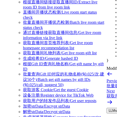
"
根据直播间链接提取直播间ID/Extract live
"
room ID from live room link
"
直播间开播状态检测/Live room start status
"
check
"
"
批量直播间开播状态检测/Batch live room start
"
status check
"
通过直播链接获取直播间信息/Get live room
"
"
information via live link
"
获取直播间首页推荐列表/Get live room
"
homepage recommendation list
"
获取直播间礼物列表/Get live room gift list
"
"
生成哈希ID/Generate hashed ID
}
根据Gift ID查询礼物名称/Get gift name by gift
Modifi
ID
批量查询Gift ID对应的礼物名称($0.025/次,建
议50个)/Batch get gift names by gift IDs
Previ
($0.025/call, suggest 50)
批量获取
获取游客 Cookie/Get the guest Cookie
Next
设备注册/Register device for TikTok Web
获取用户
获取用户的转发作品列表/Get user reposts
加密strData/Encrypt strData
LLMs.
解密strData/Decrypt strData