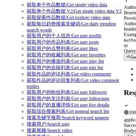
获取单个作品数据/Get single video data
Autho
获取单个作品数据 V2/Get single video data V2
Beare
获取探索作品数据/Get explore video data
Provid
Autho
获取每日趋势搜索关键词/Get daily trending
header
search words
Examp
获取用户的个人信息/Get user profile
Autho
获取用户的作品列表/Get user posts
or
获取用户的点赞列表/Get user likes
Query
获取用户的收藏列表/Get user favorites
Ge
获取用户的播放列表/Get user play list
获取用户的合辑列表/Get user mix list
获取作品的评论列表/Get video comments
获取作品的评论回复列表/Get video comment
replies
Res
获取用户的粉丝列表/Get user followers
获取用户的关注列表/Get user followings
获取用户的直播详情/Get user live details
获取综合搜索列表/Get general search list
🟢
200
搜索关键字推荐/Search keyword suggest
applic
搜索用户/Search user
Succe
搜索视频/Search video
Body