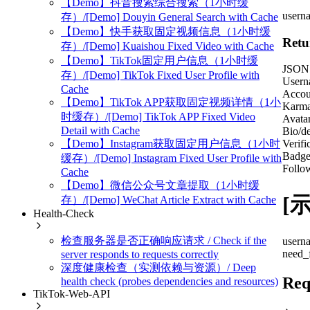
【Demo】抖音搜索综合搜索（1小时缓
userna
存）/[Demo] Douyin General Search with Cache
【Demo】快手获取固定视频信息（1小时缓
Retu
存）/[Demo] Kuaishou Fixed Video with Cache
【Demo】TikTok固定用户信息（1小时缓
JSON d
存）/[Demo] TikTok Fixed User Profile with
Usern
Cache
Accoun
【Demo】TikTok APP获取固定视频详情（1小
Karma
时缓存）/[Demo] TikTok APP Fixed Video
Avata
Detail with Cache
Bio/de
【Demo】Instagram获取固定用户信息（1小时
Verifi
Badge
缓存）/[Demo] Instagram Fixed User Profile with
Follo
Cache
【Demo】微信公众号文章提取（1小时缓
[示
存）/[Demo] WeChat Article Extract with Cache
Health-Check
检查服务器是否正确响应请求 / Check if the
usern
need_
server responds to requests correctly
深度健康检查（实测依赖与资源）/ Deep
Req
health check (probes dependencies and resources)
TikTok-Web-API