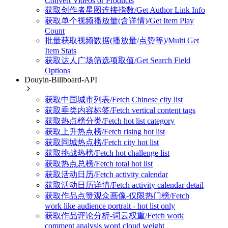
Convert Videos or Products
获取创作者星图连接指数/Get Author Link Info
获取单个视频播放量(含详情)/Get Item Play
Count
批量获取视频数据(播放量/点赞等)/Multi Get
Item Stats
获取达人广场筛选项取值/Get Search Field
Options
Douyin-Billboard-API
获取中国城市列表/Fetch Chinese city list
获取垂类内容标签/Fetch vertical content tags
获取热点榜分类/Fetch hot list category
获取上升热点榜/Fetch rising hot list
获取同城热点榜/Fetch city hot list
获取挑战热榜/Fetch hot challenge list
获取热点总榜/Fetch total hot list
获取活动日历/Fetch activity calendar
获取活动日历详情/Fetch activity calendar detail
获取作品点赞观众画像-仅限热门榜/Fetch
work like audience portrait - hot list only
获取作品评论分析-词云权重/Fetch work
comment analysis word cloud weight