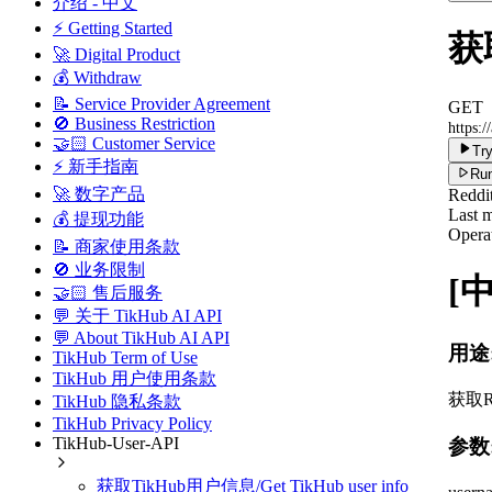
介绍 - 中文
⚡ Getting Started
获取
🚀 Digital Product
💰 Withdraw
📝 Service Provider Agreement
GET
🚫 Business Restriction
https:/
🤝🏻 Customer Service
Try
⚡ 新手指南
Run
🚀 数字产品
Reddi
Last m
💰 提现功能
Operat
📝 商家使用条款
🚫 业务限制
[
🤝🏻 售后服务
💬 关于 TikHub AI API
💬 About TikHub AI API
用途
TikHub Term of Use
TikHub 用户使用条款
获取R
TikHub 隐私条款
TikHub Privacy Policy
TikHub-User-API
参数
获取TikHub用户信息/Get TikHub user info