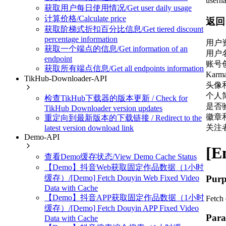
user
获取用户每日使用情况/Get user daily usage
计算价格/Calculate price
返回
获取阶梯式折扣百分比信息/Get tiered discount
percentage information
用户资
获取一个端点的信息/Get information of an
用户
endpoint
账号
获取所有端点信息/Get all endpoints information
Karm
TikHub-Downloader-API
头像
个人
检查TikHub下载器的版本更新 / Check for
是否
TikHub Downloader version updates
徽章
重定向到最新版本的下载链接 / Redirect to the
关注
latest version download link
Demo-API
[E
查看Demo缓存状态/View Demo Cache Status
【Demo】抖音Web获取固定作品数据（1小时
Purp
缓存）/[Demo] Fetch Douyin Web Fixed Video
Data with Cache
【Demo】抖音APP获取固定作品数据（1小时
Fetch 
缓存）/[Demo] Fetch Douyin APP Fixed Video
Para
Data with Cache