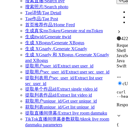
搜索直播/Search live
Ge
搜索照片/Search photo
Tag详情/Tag Detail
Tag作品/Tag Post
首页推荐作品/Home Feed
生成真实msToken/Generate real msToken
生成ttwid/Generate ttwid
🟠
422
生成 XBogus/Generate XBogus
Reque
生成 XGnarly /Generate XGnarly
Shell
生成 XGnarly 和 XBogus /Generate XGnarly
JavaSc
and XBogus
Java
Swift
提取用户user_id/Extract user user_id
提取用户sec_user_id/Extract user sec_user_id
提取列表用户sec_user_id/Extract list user
sec_user_id
c
提取单个作品id/Extract single video id
curl
提取列表作品id/Extract list video id
--hea
获取用户unique_id/Get user unique_id
Respo
获取列表unique_id/Get list unique_id
提取直播间弹幕/Extract live room danmaku
TikTok直播间弹幕参数获取/tiktok live room
danmaku parameters
{