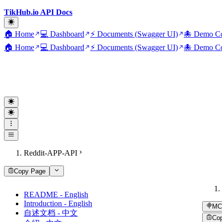
TikHub.io API Docs
🏠 Home
💻 Dashboard
⚡ Documents (Swagger UI)
🐙 Demo Co
🏠 Home
💻 Dashboard
⚡ Documents (Swagger UI)
🐙 Demo Co
Reddit-APP-API
Copy Page
README - English
Introduction - English
MC
自述文档 - 中文
Co