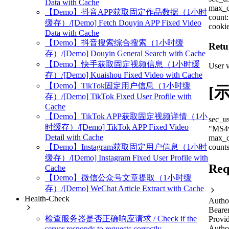
Data with Cache
max_c
【Demo】抖音APP获取固定作品数据（1小时
count
缓存）/[Demo] Fetch Douyin APP Fixed Video
cookie
Data with Cache
【Demo】抖音搜索综合搜索（1小时缓
Retu
存）/[Demo] Douyin General Search with Cache
【Demo】快手获取固定视频信息（1小时缓
User v
存）/[Demo] Kuaishou Fixed Video with Cache
【Demo】TikTok固定用户信息（1小时缓
[示
存）/[Demo] TikTok Fixed User Profile with
Cache
【Demo】TikTok APP获取固定视频详情（1小
sec_u
时缓存）/[Demo] TikTok APP Fixed Video
"MS4
Detail with Cache
max_c
【Demo】Instagram获取固定用户信息（1小时
count
缓存）/[Demo] Instagram Fixed User Profile with
Req
Cache
【Demo】微信公众号文章提取（1小时缓
存）/[Demo] WeChat Article Extract with Cache
Health-Check
Autho
Beare
检查服务器是否正确响应请求 / Check if the
Provid
Autho
server responds to requests correctly