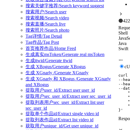
搜索关键字推荐/Search keyword suggest
搜索用户/Search user
搜索视频/Search video
🟠
422
搜索直播/Search live
Reque
搜索照片/Search photo
Shell
Tag详情/Tag Detail
JavaSc
Tag作品/Tag Post
Java
首页推荐作品/Home Feed
Swift
生成真实msToken/Generate real msToken
生成ttwid/Generate ttwid
生成 XBogus/Generate XBogus
c
生成 XGnarly /Generate XGnarly
curl
生成 XGnarly 和 XBogus /Generate XGnarly
--hea
--hea
and XBogus
--dat
提取用户user_id/Extract user user_id
    "
提取用户sec_user_id/Extract user sec_user_id
    "
    "
提取列表用户sec_user_id/Extract list user
    "
sec_user_id
}'
提取单个作品id/Extract single video id
Respo
提取列表作品id/Extract list video id
获取用户unique_id/Get user unique_id