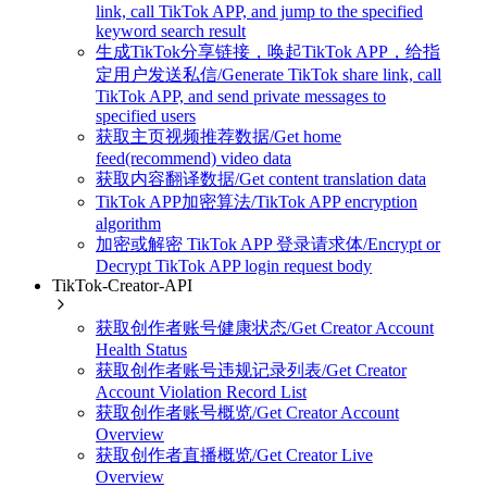
link, call TikTok APP, and jump to the specified
keyword search result
生成TikTok分享链接，唤起TikTok APP，给指
定用户发送私信/Generate TikTok share link, call
TikTok APP, and send private messages to
specified users
获取主页视频推荐数据/Get home
feed(recommend) video data
获取内容翻译数据/Get content translation data
TikTok APP加密算法/TikTok APP encryption
algorithm
加密或解密 TikTok APP 登录请求体/Encrypt or
Decrypt TikTok APP login request body
TikTok-Creator-API
获取创作者账号健康状态/Get Creator Account
Health Status
获取创作者账号违规记录列表/Get Creator
Account Violation Record List
获取创作者账号概览/Get Creator Account
Overview
获取创作者直播概览/Get Creator Live
Overview