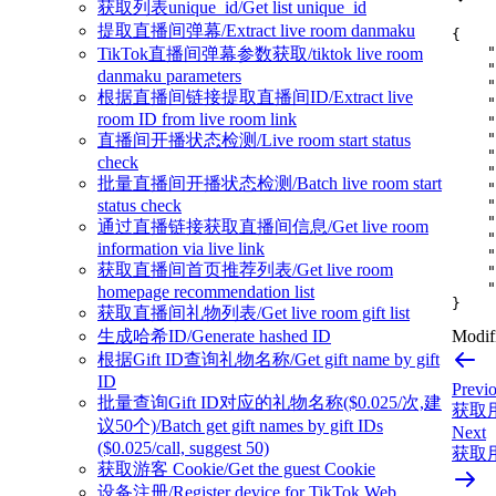
获取列表unique_id/Get list unique_id
提取直播间弹幕/Extract live room danmaku
{
"
TikTok直播间弹幕参数获取/tiktok live room
"
danmaku parameters
"
根据直播间链接提取直播间ID/Extract live
"
room ID from live room link
"
"
直播间开播状态检测/Live room start status
"
check
"
批量直播间开播状态检测/Batch live room start
"
status check
"
"
通过直播链接获取直播间信息/Get live room
"
information via live link
"
获取直播间首页推荐列表/Get live room
"
"
homepage recommendation list
}
获取直播间礼物列表/Get live room gift list
生成哈希ID/Generate hashed ID
Modifi
根据Gift ID查询礼物名称/Get gift name by gift
ID
Previ
批量查询Gift ID对应的礼物名称($0.025/次,建
获取用户
议50个)/Batch get gift names by gift IDs
Next
($0.025/call, suggest 50)
获取用户
获取游客 Cookie/Get the guest Cookie
设备注册/Register device for TikTok Web