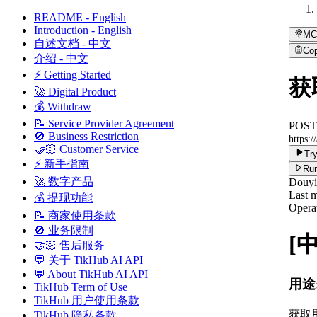
README - English
Introduction - English
MC
自述文档 - 中文
Co
介绍 - 中文
⚡ Getting Started
获取
🚀 Digital Product
💰 Withdraw
📝 Service Provider Agreement
POST
🚫 Business Restriction
https:/
🤝🏻 Customer Service
Try
⚡ 新手指南
Run
🚀 数字产品
Douy
Last m
💰 提现功能
Operat
📝 商家使用条款
🚫 业务限制
[
🤝🏻 售后服务
💬 关于 TikHub AI API
💬 About TikHub AI API
用途
TikHub Term of Use
TikHub 用户使用条款
获取
TikHub 隐私条款