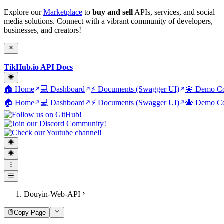
Explore our
Marketplace
to
buy and sell
APIs, services, and social
media solutions. Connect with a vibrant community of developers,
businesses, and creators!
TikHub.io API Docs
🏠 Home
💻 Dashboard
⚡ Documents (Swagger UI)
🐙 Demo Co
🏠 Home
💻 Dashboard
⚡ Documents (Swagger UI)
🐙 Demo Co
Douyin-Web-API
Copy Page