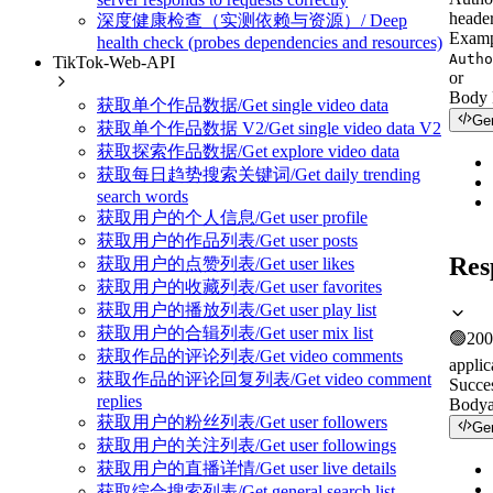
header
深度健康检查（实测依赖与资源）/ Deep
Examp
health check (probes dependencies and resources)
Autho
TikTok-Web-API
or
Body
获取单个作品数据/Get single video data
Ge
获取单个作品数据 V2/Get single video data V2
获取探索作品数据/Get explore video data
获取每日趋势搜索关键词/Get daily trending
search words
获取用户的个人信息/Get user profile
获取用户的作品列表/Get user posts
Res
获取用户的点赞列表/Get user likes
获取用户的收藏列表/Get user favorites
获取用户的播放列表/Get user play list
获取用户的合辑列表/Get user mix list
🟢
200
获取作品的评论列表/Get video comments
applic
获取作品的评论回复列表/Get video comment
Succe
replies
Body
获取用户的粉丝列表/Get user followers
Ge
获取用户的关注列表/Get user followings
获取用户的直播详情/Get user live details
获取综合搜索列表/Get general search list