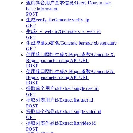
查询抖音用户基本信息/Query Douyin user
basic information
POST
生成verify_fp/Generate verify_fp
GET
生成s_v_web_id/Generate s_v_web_id
GET
生成弹幕xb签名/Generate barrage xb signature
GET
使用接口网址生成X-Bogus参数/Generate X-
Bogus parameter using API URL
POST
使用接口网址生成A-Bogus参数/Generate A-
Bogus parameter using API URL
POST
提取单个用户id/Extract single user id
GET
提取列表用户id/Extract list user id
POST
提取单个作品id/Extract single video id
GET
提取列表作品id/Extract list video id
POST