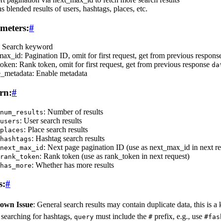
s blended results of users, hashtags, places, etc.
meters:
#
: Search keyword
ax_id: Pagination ID, omit for first request, get from previous respon
oken: Rank token, omit for first request, get from previous response
da
e_metadata: Enable metadata
rn:
#
: Number of results
num_results
: User search results
users
: Place search results
places
: Hashtag search results
hashtags
: Next page pagination ID (use as next_max_id in next re
next_max_id
: Rank token (use as rank_token in next request)
rank_token
: Whether has more results
has_more
s:
#
own Issue
: General search results may contain duplicate data, this is
searching for hashtags,
must include the
prefix, e.g., use
query
#
#fas