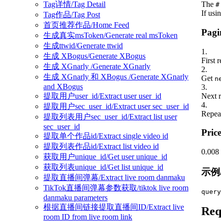
The
Tag详情/Tag Detail
#
If usi
Tag作品/Tag Post
首页推荐作品/Home Feed
Pagi
生成真实msToken/Generate real msToken
生成ttwid/Generate ttwid
1
.
生成 XBogus/Generate XBogus
First 
生成 XGnarly /Generate XGnarly
2
.
生成 XGnarly 和 XBogus /Generate XGnarly
Get
n
and XBogus
3
.
Next r
提取用户user_id/Extract user user_id
4
.
提取用户sec_user_id/Extract user sec_user_id
Repeat
提取列表用户sec_user_id/Extract list user
sec_user_id
Price
提取单个作品id/Extract single video id
提取列表作品id/Extract list video id
0.008
获取用户unique_id/Get user unique_id
获取列表unique_id/Get list unique_id
示例/
提取直播间弹幕/Extract live room danmaku
TikTok直播间弹幕参数获取/tiktok live room
query
danmaku parameters
根据直播间链接提取直播间ID/Extract live
Req
room ID from live room link