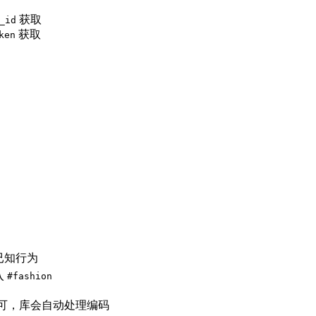
获取
_id
获取
ken
）
的已知行为
入
#fashion
可，库会自动处理编码