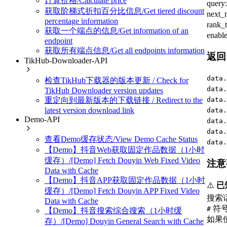
计算价格/Calculate price
que
获取阶梯式折扣百分比信息/Get tiered discount
nex
percentage information
ran
获取一个端点的信息/Get information of an
enab
endpoint
获取所有端点信息/Get all endpoints information
返回
TikHub-Downloader-API
data.
检查TikHub下载器的版本更新 / Check for
data.
TikHub Downloader version updates
data.
重定向到最新版本的下载链接 / Redirect to the
latest version download link
data.
Demo-API
data.
data.
查看Demo缓存状态/View Demo Cache Status
data.
【Demo】抖音Web获取固定作品数据（1小时
缓存）/[Demo] Fetch Douyin Web Fixed Video
注意
Data with Cache
【Demo】抖音APP获取固定作品数据（1小时
⚠️
已
缓存）/[Demo] Fetch Douyin APP Fixed Video
搜索话
Data with Cache
符号
#
【Demo】抖音搜索综合搜索（1小时缓
如果使
存）/[Demo] Douyin General Search with Cache