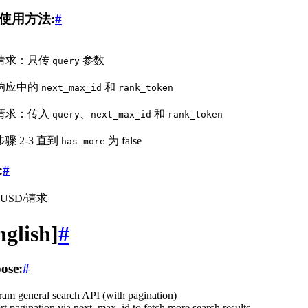
使用方法:
#
请求：只传
参数
query
响应中的
和
next_max_id
rank_token
请求：传入
、
和
query
next_max_id
rank_token
骤 2-3 直到
为 false
has_more
:
#
8 USD/请求
nglish]
#
ose:
#
ram general search API (with pagination)
t pagination via next_max_id to fetch more search results