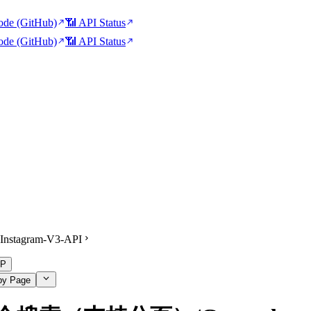
de (GitHub)
📶 API Status
de (GitHub)
📶 API Status
Instagram-V3-API
P
py Page