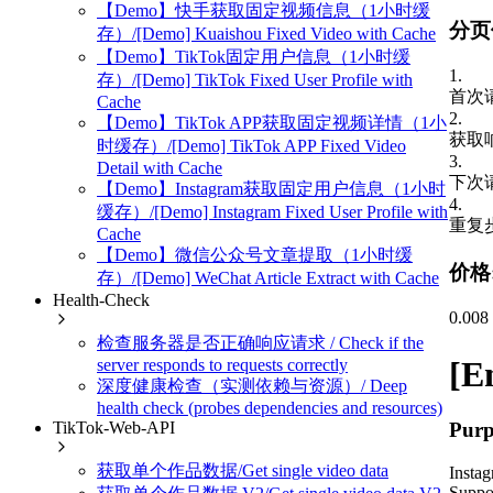
【Demo】快手获取固定视频信息（1小时缓
分页
存）/[Demo] Kuaishou Fixed Video with Cache
【Demo】TikTok固定用户信息（1小时缓
1
.
存）/[Demo] TikTok Fixed User Profile with
首次
Cache
2
.
【Demo】TikTok APP获取固定视频详情（1小
获取
时缓存）/[Demo] TikTok APP Fixed Video
3
.
Detail with Cache
下次
【Demo】Instagram获取固定用户信息（1小时
4
.
缓存）/[Demo] Instagram Fixed User Profile with
重复步
Cache
【Demo】微信公众号文章提取（1小时缓
价格
存）/[Demo] WeChat Article Extract with Cache
Health-Check
0.00
检查服务器是否正确响应请求 / Check if the
[E
server responds to requests correctly
深度健康检查（实测依赖与资源）/ Deep
health check (probes dependencies and resources)
Purp
TikTok-Web-API
获取单个作品数据/Get single video data
Instag
Suppor