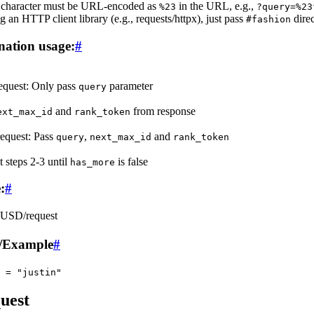
character must be URL-encoded as
in the URL, e.g.,
%23
?query=%23
ng an HTTP client library (e.g., requests/httpx), just pass
direc
#fashion
nation usage:
#
request: Only pass
parameter
query
and
from response
ext_max_id
rank_token
equest: Pass
,
and
query
next_max_id
rank_token
 steps 2-3 until
is false
has_more
:
#
 USD/request
Example
#
 = "justin"
uest