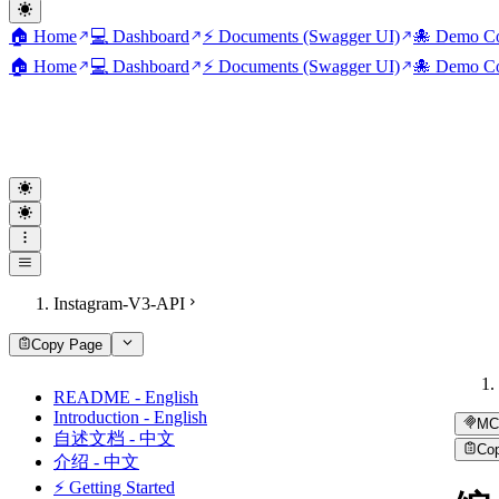
🏠 Home
💻 Dashboard
⚡ Documents (Swagger UI)
🐙 Demo Co
🏠 Home
💻 Dashboard
⚡ Documents (Swagger UI)
🐙 Demo Co
Instagram-V3-API
Copy Page
README - English
Introduction - English
MC
自述文档 - 中文
Co
介绍 - 中文
⚡ Getting Started