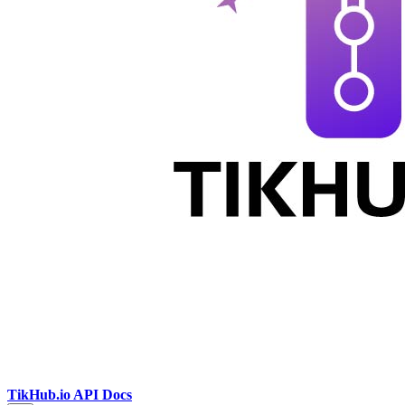
TikHub.io API Docs