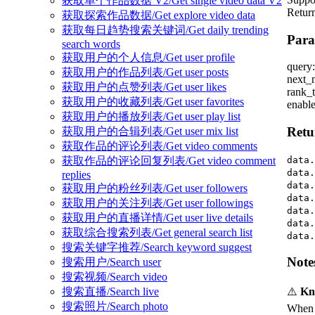
获取单个作品数据 V2/Get single video data V2
Return
获取探索作品数据/Get explore video data
获取每日趋势搜索关键词/Get daily trending
Para
search words
获取用户的个人信息/Get user profile
query
获取用户的作品列表/Get user posts
next_m
获取用户的点赞列表/Get user likes
rank_t
获取用户的收藏列表/Get user favorites
enabl
获取用户的播放列表/Get user play list
Retu
获取用户的合辑列表/Get user mix list
获取作品的评论列表/Get video comments
data.
获取作品的评论回复列表/Get video comment
data.
replies
data.
获取用户的粉丝列表/Get user followers
data.
获取用户的关注列表/Get user followings
data.
获取用户的直播详情/Get user live details
data.
获取综合搜索列表/Get general search list
data.
搜索关键字推荐/Search keyword suggest
Note
搜索用户/Search user
搜索视频/Search video
⚠️
Kn
搜索直播/Search live
搜索照片/Search photo
When 