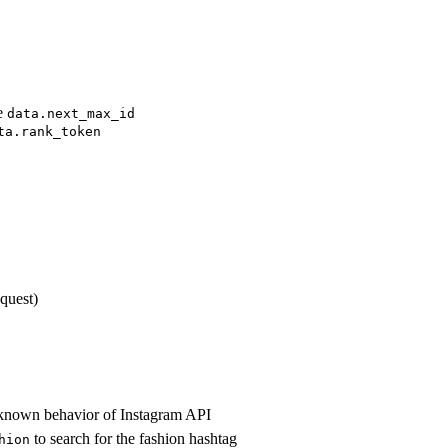
se
data.next_max_id
ta.rank_token
quest)
 a known behavior of Instagram API
to search for the fashion hashtag
hion