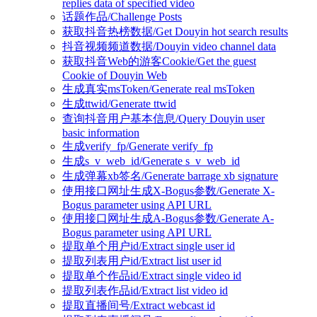
replies data of specified video
话题作品/Challenge Posts
获取抖音热榜数据/Get Douyin hot search results
抖音视频频道数据/Douyin video channel data
获取抖音Web的游客Cookie/Get the guest
Cookie of Douyin Web
生成真实msToken/Generate real msToken
生成ttwid/Generate ttwid
查询抖音用户基本信息/Query Douyin user
basic information
生成verify_fp/Generate verify_fp
生成s_v_web_id/Generate s_v_web_id
生成弹幕xb签名/Generate barrage xb signature
使用接口网址生成X-Bogus参数/Generate X-
Bogus parameter using API URL
使用接口网址生成A-Bogus参数/Generate A-
Bogus parameter using API URL
提取单个用户id/Extract single user id
提取列表用户id/Extract list user id
提取单个作品id/Extract single video id
提取列表作品id/Extract list video id
提取直播间号/Extract webcast id