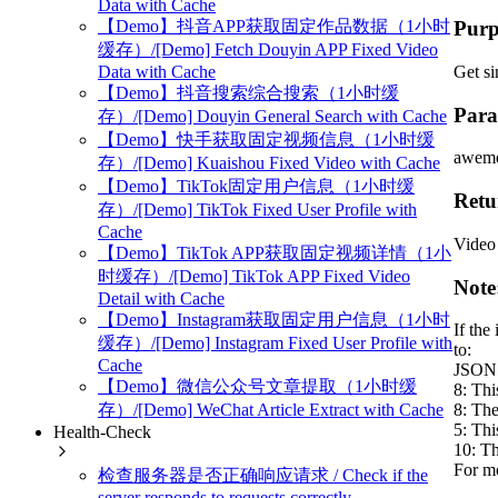
Data with Cache
Purp
【Demo】抖音APP获取固定作品数据（1小时
缓存）/[Demo] Fetch Douyin APP Fixed Video
Get si
Data with Cache
【Demo】抖音搜索综合搜索（1小时缓
Para
存）/[Demo] Douyin General Search with Cache
【Demo】快手获取固定视频信息（1小时缓
aweme
存）/[Demo] Kuaishou Fixed Video with Cache
【Demo】TikTok固定用户信息（1小时缓
Retu
存）/[Demo] TikTok Fixed User Profile with
Cache
Video
【Demo】TikTok APP获取固定视频详情（1小
时缓存）/[Demo] TikTok APP Fixed Video
Note
Detail with Cache
【Demo】Instagram获取固定用户信息（1小时
If the
缓存）/[Demo] Instagram Fixed User Profile with
to:
Cache
JSON P
【Demo】微信公众号文章提取（1小时缓
8: Thi
存）/[Demo] WeChat Article Extract with Cache
8: The
5: Thi
Health-Check
10: Th
For mo
检查服务器是否正确响应请求 / Check if the
server responds to requests correctly