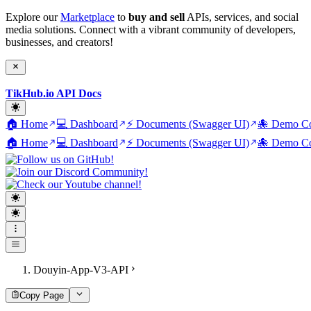
Explore our
Marketplace
to
buy and sell
APIs, services, and social
media solutions. Connect with a vibrant community of developers,
businesses, and creators!
TikHub.io API Docs
🏠 Home
💻 Dashboard
⚡ Documents (Swagger UI)
🐙 Demo Co
🏠 Home
💻 Dashboard
⚡ Documents (Swagger UI)
🐙 Demo Co
Douyin-App-V3-API
Copy Page