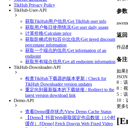
TikHub Privacy Policy
TikHub-User-API
参数
获取TikHub用户信息/Get TikHub user info
awem
获取用户每日使用情况/Get user daily usage
计算价格/Calculate price
返回
获取阶梯式折扣百分比信息/Get tiered discount
percentage information
作品
获取一个端点的信息/Get information of an
endpoint
备注
获取所有端点信息/Get all endpoints information
TikHub-Downloader-API
如果
JSON P
检查TikHub下载器的版本更新 / Check for
8：
TikHub Downloader version updates
8：
重定向到最新版本的下载链接 / Redirect to the
5：
latest version download link
10
Demo-API
更多
查看Demo缓存状态/View Demo Cache Status
【Demo】抖音Web获取固定作品数据（1小时
[E
缓存）/[Demo] Fetch Douyin Web Fixed Video