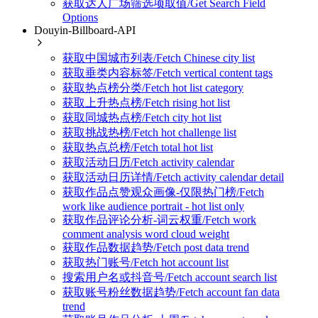
获取达人广场筛选项取值/Get Search Field
Options
Douyin-Billboard-API
获取中国城市列表/Fetch Chinese city list
获取垂类内容标签/Fetch vertical content tags
获取热点榜分类/Fetch hot list category
获取上升热点榜/Fetch rising hot list
获取同城热点榜/Fetch city hot list
获取挑战热榜/Fetch hot challenge list
获取热点总榜/Fetch total hot list
获取活动日历/Fetch activity calendar
获取活动日历详情/Fetch activity calendar detail
获取作品点赞观众画像-仅限热门榜/Fetch
work like audience portrait - hot list only
获取作品评论分析-词云权重/Fetch work
comment analysis word cloud weight
获取作品数据趋势/Fetch post data trend
获取热门账号/Fetch hot account list
搜索用户名或抖音号/Fetch account search list
获取账号粉丝数据趋势/Fetch account fan data
trend