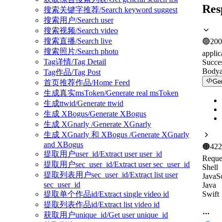
Res
搜索关键字推荐/Search keyword suggest
搜索用户/Search user
搜索视频/Search video
搜索直播/Search live
🟢
200
搜索照片/Search photo
applic
Tag详情/Tag Detail
Succe
Body
Tag作品/Tag Post
Ge
首页推荐作品/Home Feed
生成真实msToken/Generate real msToken
生成ttwid/Generate ttwid
生成 XBogus/Generate XBogus
生成 XGnarly /Generate XGnarly
生成 XGnarly 和 XBogus /Generate XGnarly
and XBogus
🟠
422
提取用户user_id/Extract user user_id
Reque
提取用户sec_user_id/Extract user sec_user_id
Shell
提取列表用户sec_user_id/Extract list user
JavaSc
sec_user_id
Java
Swift
提取单个作品id/Extract single video id
提取列表作品id/Extract list video id
获取用户unique_id/Get user unique_id