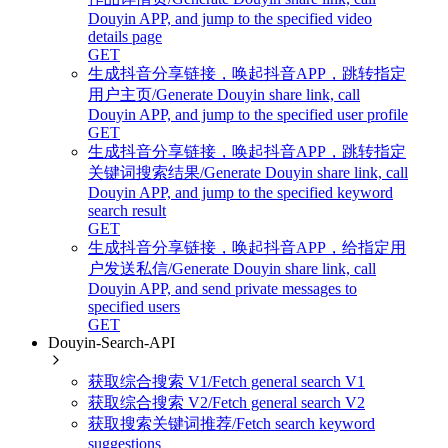
Douyin APP, and jump to the specified video
details page
GET
生成抖音分享链接，唤起抖音APP，跳转指定
用户主页/Generate Douyin share link, call
Douyin APP, and jump to the specified user profile
GET
生成抖音分享链接，唤起抖音APP，跳转指定
关键词搜索结果/Generate Douyin share link, call
Douyin APP, and jump to the specified keyword
search result
GET
生成抖音分享链接，唤起抖音APP，给指定用
户发送私信/Generate Douyin share link, call
Douyin APP, and send private messages to
specified users
GET
Douyin-Search-API
获取综合搜索 V1/Fetch general search V1
获取综合搜索 V2/Fetch general search V2
获取搜索关键词推荐/Fetch search keyword
suggestions