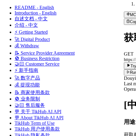
README - English
Introduction - English
MC
自述文档 - 中文
Co
介绍 - 中文
⚡ Getting Started
获取
🚀 Digital Product
💰 Withdraw
📝 Service Provider Agreement
GET
🚫 Business Restriction
https:/
🤝🏻 Customer Service
Try
⚡ 新手指南
Run
🚀 数字产品
Douy
Last m
💰 提现功能
Operat
📝 商家使用条款
🚫 业务限制
[
🤝🏻 售后服务
💬 关于 TikHub AI API
💬 About TikHub AI API
用途
TikHub Term of Use
TikHub 用户使用条款
获取
TikHub 隐私条款