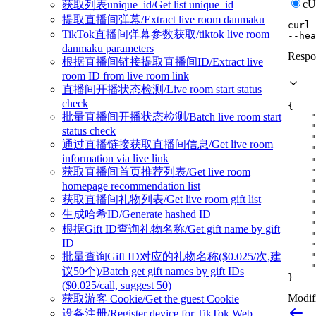
c
获取列表unique_id/Get list unique_id
提取直播间弹幕/Extract live room danmaku
curl
TikTok直播间弹幕参数获取/tiktok live room
--hea
danmaku parameters
Respo
根据直播间链接提取直播间ID/Extract live
room ID from live room link
直播间开播状态检测/Live room start status
check
{
批量直播间开播状态检测/Batch live room start
"
"
status check
"
通过直播链接获取直播间信息/Get live room
"
information via live link
"
获取直播间首页推荐列表/Get live room
"
"
homepage recommendation list
"
获取直播间礼物列表/Get live room gift list
"
生成哈希ID/Generate hashed ID
"
"
根据Gift ID查询礼物名称/Get gift name by gift
"
ID
"
批量查询Gift ID对应的礼物名称($0.025/次,建
"
"
议50个)/Batch get gift names by gift IDs
}
($0.025/call, suggest 50)
Modifi
获取游客 Cookie/Get the guest Cookie
设备注册/Register device for TikTok Web