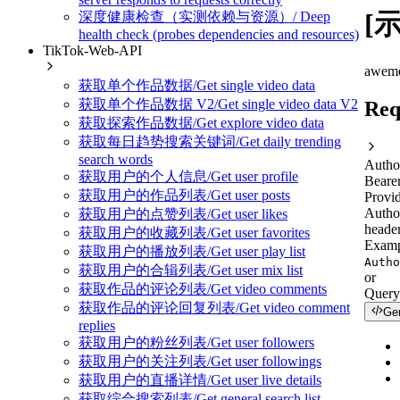
[示
深度健康检查（实测依赖与资源）/ Deep
health check (probes dependencies and resources)
TikTok-Web-API
aweme
获取单个作品数据/Get single video data
获取单个作品数据 V2/Get single video data V2
Req
获取探索作品数据/Get explore video data
获取每日趋势搜索关键词/Get daily trending
search words
Autho
获取用户的个人信息/Get user profile
Beare
获取用户的作品列表/Get user posts
Provid
Autho
获取用户的点赞列表/Get user likes
header
获取用户的收藏列表/Get user favorites
Examp
获取用户的播放列表/Get user play list
Autho
获取用户的合辑列表/Get user mix list
or
获取作品的评论列表/Get video comments
Query
获取作品的评论回复列表/Get video comment
Ge
replies
获取用户的粉丝列表/Get user followers
获取用户的关注列表/Get user followings
获取用户的直播详情/Get user live details
获取综合搜索列表/Get general search list