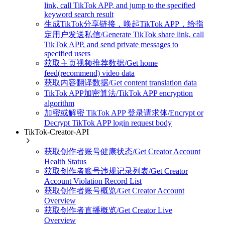
link, call TikTok APP, and jump to the specified
keyword search result
生成TikTok分享链接，唤起TikTok APP，给指
定用户发送私信/Generate TikTok share link, call
TikTok APP, and send private messages to
specified users
获取主页视频推荐数据/Get home
feed(recommend) video data
获取内容翻译数据/Get content translation data
TikTok APP加密算法/TikTok APP encryption
algorithm
加密或解密 TikTok APP 登录请求体/Encrypt or
Decrypt TikTok APP login request body
TikTok-Creator-API
获取创作者账号健康状态/Get Creator Account
Health Status
获取创作者账号违规记录列表/Get Creator
Account Violation Record List
获取创作者账号概览/Get Creator Account
Overview
获取创作者直播概览/Get Creator Live
Overview