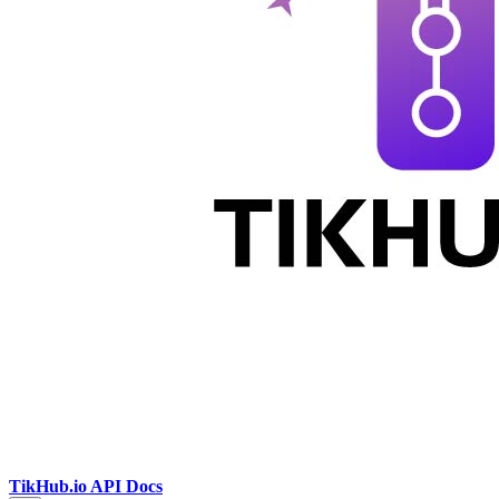
TikHub.io API Docs