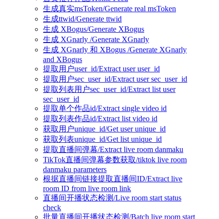
生成真实msToken/Generate real msToken
生成ttwid/Generate ttwid
生成 XBogus/Generate XBogus
生成 XGnarly /Generate XGnarly
生成 XGnarly 和 XBogus /Generate XGnarly
and XBogus
提取用户user_id/Extract user user_id
提取用户sec_user_id/Extract user sec_user_id
提取列表用户sec_user_id/Extract list user
sec_user_id
提取单个作品id/Extract single video id
提取列表作品id/Extract list video id
获取用户unique_id/Get user unique_id
获取列表unique_id/Get list unique_id
提取直播间弹幕/Extract live room danmaku
TikTok直播间弹幕参数获取/tiktok live room
danmaku parameters
根据直播间链接提取直播间ID/Extract live
room ID from live room link
直播间开播状态检测/Live room start status
check
批量直播间开播状态检测/Batch live room start