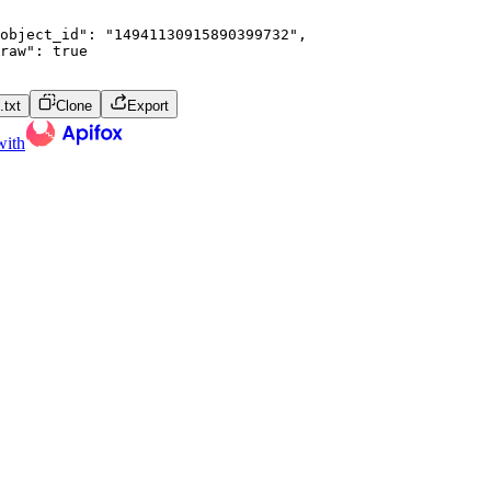
object_id"
:
"14941130915890399732"
,
raw"
:
true
txt
Clone
Export
with