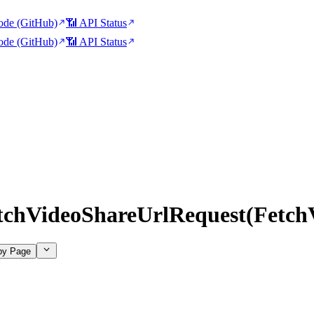
de (GitHub)
📶 API Status
de (GitHub)
📶 API Status
tchVideoShareUrlRequest(Fetch
py Page