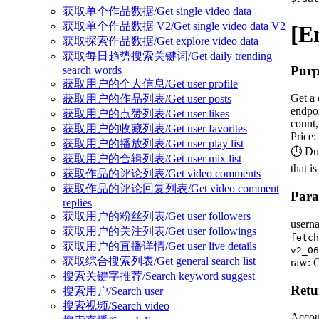
获取单个作品数据/Get single video data
获取单个作品数据 V2/Get single video data V2
[E
获取探索作品数据/Get explore video data
获取每日趋势搜索关键词/Get daily trending
Purp
search words
获取用户的个人信息/Get user profile
Get a 
获取用户的作品列表/Get user posts
endpoi
获取用户的点赞列表/Get user likes
count,
获取用户的收藏列表/Get user favorites
Price:
获取用户的播放列表/Get user play list
⏱️ Due
获取用户的合辑列表/Get user mix list
that i
获取作品的评论列表/Get video comments
获取作品的评论回复列表/Get video comment
Para
replies
获取用户的粉丝列表/Get user followers
usern
获取用户的关注列表/Get user followings
fetch
获取用户的直播详情/Get user live details
v2_06
获取综合搜索列表/Get general search list
raw: O
搜索关键字推荐/Search keyword suggest
Retu
搜索用户/Search user
搜索视频/Search video
Accoun