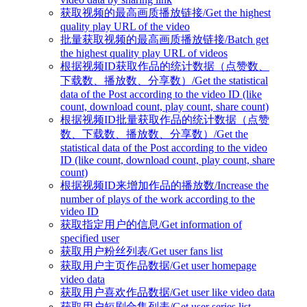
获取视频的最高画质播放链接/Get the highest
quality play URL of the video
批量获取视频的最高画质播放链接/Batch get
the highest quality play URL of videos
根据视频ID获取作品的统计数据（点赞数、
下载数、播放数、分享数）/Get the statistical
data of the Post according to the video ID (like
count, download count, play count, share count)
根据视频ID批量获取作品的统计数据（点赞
数、下载数、播放数、分享数）/Get the
statistical data of the Post according to the video
ID (like count, download count, play count, share
count)
根据视频ID来增加作品的播放数/Increase the
number of plays of the work according to the
video ID
获取指定用户的信息/Get information of
specified user
获取用户粉丝列表/Get user fans list
获取用户主页作品数据/Get user homepage
video data
获取用户喜欢作品数据/Get user like video data
获取用户短剧合集列表/Get user series list