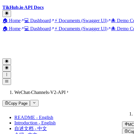
TikHub.io API Docs
🏠 Home
💻 Dashboard
⚡ Documents (Swagger UI)
🐙 Demo Co
🏠 Home
💻 Dashboard
⚡ Documents (Swagger UI)
🐙 Demo Co
WeChat-Channels-V2-API
Copy Page
README - English
Introduction - English
MC
自述文档 - 中文
Co