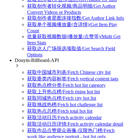
获取创作者转化视频/商品明细/Get Author
Convert Videos or Products
获取创作者星图连接指数/Get Author Link Info
获取单个视频播放量(含详情)/Get Item Play
Count
批量获取视频数据(播放量/点赞等)/Multi Get
Item Stats
获取达人广场筛选项取值/Get Search Field
Options
Douyin-Billboard-API
获取中国城市列表/Fetch Chinese city list
获取垂类内容标签/Fetch vertical content tags
获取热点榜分类/Fetch hot list category
获取上升热点榜/Fetch rising hot list
获取同城热点榜/Fetch city hot list
获取挑战热榜/Fetch hot challenge list
获取热点总榜/Fetch total hot list
获取活动日历/Fetch activity calendar
获取活动日历详情/Fetch activity calendar detail
获取作品点赞观众画像-仅限热门榜/Fetch
work like audience portrait - hot list only