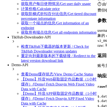
获取用户每日使用情况/Get user daily usage
⏱️ 
计算价格/Calculate price
费但
获取阶梯式折扣百分比信息/Get tiered discount
percentage information
参数
获取一个端点的信息/Get information of an
endpoint
usern
获取所有端点信息/Get all endpoints information
象的
TikHub-Downloader-API
v2_06
raw
检查TikHub下载器的版本更新 / Check for
TikHub Downloader version updates
返回
重定向到最新版本的下载链接 / Redirect to the
latest version download link
Demo-API
账号
查看Demo缓存状态/View Demo Cache Status
响应结
【Demo】抖音Web获取固定作品数据（1小时
缓存）/[Demo] Fetch Douyin Web Fixed Video
raw=f
Data with Cache
【Demo】抖音APP获取固定作品数据（1小时
$.dat
缓存）/[Demo] Fetch Douyin APP Fixed Video
$.dat
Data with Cache
$.dat