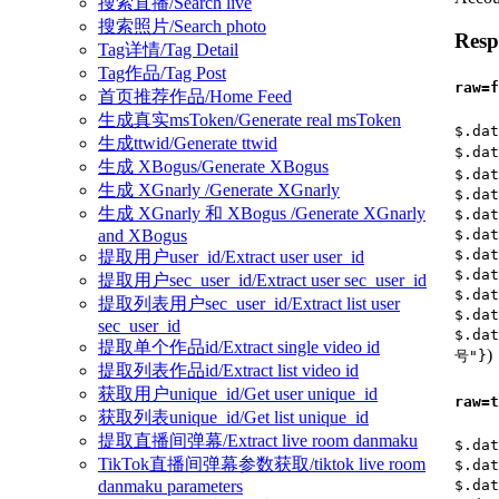
搜索直播/Search live
搜索照片/Search photo
Resp
Tag详情/Tag Detail
Tag作品/Tag Post
raw=f
首页推荐作品/Home Feed
生成真实msToken/Generate real msToken
$.dat
生成ttwid/Generate ttwid
$.dat
生成 XBogus/Generate XBogus
$.dat
生成 XGnarly /Generate XGnarly
$.dat
生成 XGnarly 和 XBogus /Generate XGnarly
$.dat
and XBogus
$.dat
$.dat
提取用户user_id/Extract user user_id
$.dat
提取用户sec_user_id/Extract user sec_user_id
$.dat
提取列表用户sec_user_id/Extract list user
$.dat
sec_user_id
$.dat
提取单个作品id/Extract single video id
)
号"}
提取列表作品id/Extract list video id
获取用户unique_id/Get user unique_id
raw=t
获取列表unique_id/Get list unique_id
提取直播间弹幕/Extract live room danmaku
$.dat
TikTok直播间弹幕参数获取/tiktok live room
$.dat
$.dat
danmaku parameters