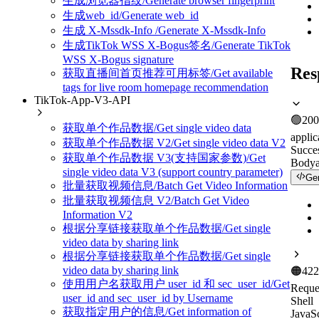
生成浏览器指纹/Generate browser fingerprint
生成web_id/Generate web_id
生成 X-Mssdk-Info /Generate X-Mssdk-Info
生成TikTok WSS X-Bogus签名/Generate TikTok
WSS X-Bogus signature
Res
获取直播间首页推荐可用标签/Get available
tags for live room homepage recommendation
TikTok-App-V3-API
🟢
200
获取单个作品数据/Get single video data
applic
获取单个作品数据 V2/Get single video data V2
Succe
获取单个作品数据 V3(支持国家参数)/Get
Body
single video data V3 (support country parameter)
Ge
批量获取视频信息/Batch Get Video Information
批量获取视频信息 V2/Batch Get Video
Information V2
根据分享链接获取单个作品数据/Get single
video data by sharing link
根据分享链接获取单个作品数据/Get single
video data by sharing link
🟠
422
使用用户名获取用户 user_id 和 sec_user_id/Get
Reque
user_id and sec_user_id by Username
Shell
获取指定用户的信息/Get information of
JavaSc