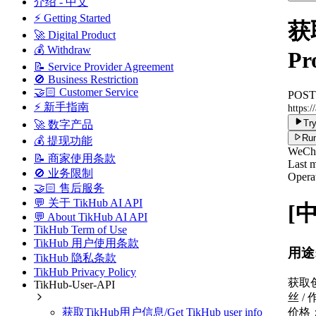
介绍 - 中文
⚡ Getting Started
获
🚀 Digital Product
💰 Withdraw
Pr
📝 Service Provider Agreement
🚫 Business Restriction
🤝🏻 Customer Service
POST
⚡ 新手指南
https:/
Try
🚀 数字产品
Run
💰 提现功能
WeCha
📝 商家使用条款
Last m
🚫 业务限制
Operat
🤝🏻 售后服务
💬 关于 TikHub AI API
[
💬 About TikHub AI API
TikHub Term of Use
TikHub 用户使用条款
用途
TikHub 隐私条款
TikHub Privacy Policy
获取
TikHub-User-API
丝 /
价格：
获取TikHub用户信息/Get TikHub user info