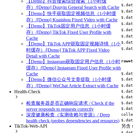
【Demo】抖音搜索综合搜索（1小时缓
$.dat
存）/[Demo] Douyin General Search with Cache
$.dat
【Demo】快手获取固定视频信息（1小时缓
$.dat
存）/[Demo] Kuaishou Fixed Video with Cache
$.dat
【Demo】TikTok固定用户信息（1小时缓
$.dat
存）/[Demo] TikTok Fixed User Profile with
$.dat
Cache
$.dat
【Demo】TikTok APP获取固定视频详情（1小
$.dat
时缓存）/[Demo] TikTok APP Fixed Video
Detail with Cache
raw=t
【Demo】Instagram获取固定用户信息（1小时
缓存）/[Demo] Instagram Fixed User Profile with
$.dat
Cache
$.dat
【Demo】微信公众号文章提取（1小时缓
$.dat
存）/[Demo] WeChat Article Extract with Cache
$.dat
Health-Check
$.dat
$.dat
检查服务器是否正确响应请求 / Check if the
$.dat
server responds to requests correctly
colle
深度健康检查（实测依赖与资源）/ Deep
$.dat
health check (probes dependencies and resources)
另含
TikTok-Web-API
$.dat