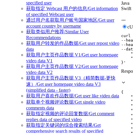
specified user
Java
Swift
获取指定 Webcast 用户的信息/Get information
of specified Webcast user
通过用户名获取用户账号国家地区/Get user
account country by username
c
获取类似用户推荐/Similar User
curl
Recommendations
--hea
获取用户转发的作品数据/Get user repost video
--hea
data
--dat
    "
获取用户主页作品数据 V1/Get user homepage
    "
video data V1
}'
获取用户主页作品数据 V2/Get user homepage
Respo
video data V2
获取用户主页作品数据 V3（精简数据-更快
速）/Get user homepage video data V3
(simplified data - faster)
{
获取用户喜欢作品数据/Get user like video data
"
"
获取单个视频评论数据/Get single video
"
comments data
"
获取指定视频的评论回复数据/Get comment
"
replies data of specified video
"
"
获取指定关键词的综合搜索结果/Get
"
comprehensive search results of specified