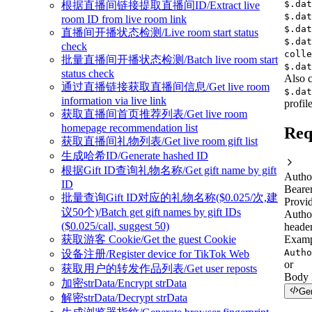
$.dat
根据直播间链接提取直播间ID/Extract live
$.dat
room ID from live room link
$.dat
直播间开播状态检测/Live room start status
$.dat
check
colle
批量直播间开播状态检测/Batch live room start
$.dat
status check
Also c
通过直播链接获取直播间信息/Get live room
$.dat
information via live link
profile
获取直播间首页推荐列表/Get live room
homepage recommendation list
Req
获取直播间礼物列表/Get live room gift list
生成哈希ID/Generate hashed ID
根据Gift ID查询礼物名称/Get gift name by gift
Autho
ID
Beare
批量查询Gift ID对应的礼物名称($0.025/次,建
Provid
议50个)/Batch get gift names by gift IDs
Autho
($0.025/call, suggest 50)
header
Examp
获取游客 Cookie/Get the guest Cookie
Autho
设备注册/Register device for TikTok Web
or
获取用户的转发作品列表/Get user reposts
Body
加密strData/Encrypt strData
Ge
解密strData/Decrypt strData