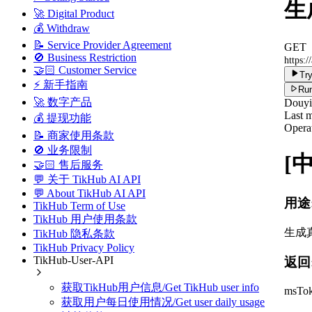
生成
🚀 Digital Product
💰 Withdraw
📝 Service Provider Agreement
GET
🚫 Business Restriction
https:/
🤝🏻 Customer Service
Try
⚡ 新手指南
Run
🚀 数字产品
Douy
Last m
💰 提现功能
Operat
📝 商家使用条款
🚫 业务限制
[
🤝🏻 售后服务
💬 关于 TikHub AI API
💬 About TikHub AI API
用途
TikHub Term of Use
TikHub 用户使用条款
生成真
TikHub 隐私条款
TikHub Privacy Policy
TikHub-User-API
返回
获取TikHub用户信息/Get TikHub user info
msTo
获取用户每日使用情况/Get user daily usage