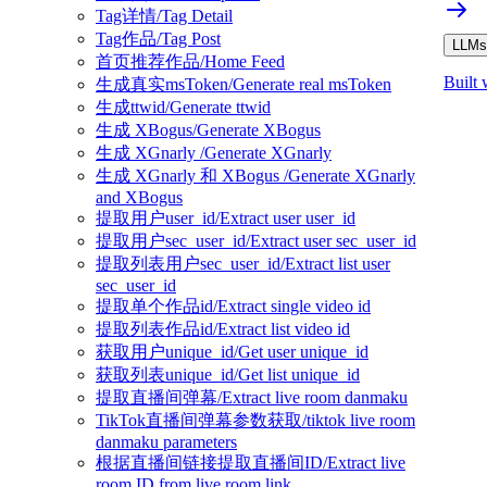
Tag详情/Tag Detail
Tag作品/Tag Post
LLMs.
首页推荐作品/Home Feed
Built 
生成真实msToken/Generate real msToken
生成ttwid/Generate ttwid
生成 XBogus/Generate XBogus
生成 XGnarly /Generate XGnarly
生成 XGnarly 和 XBogus /Generate XGnarly
and XBogus
提取用户user_id/Extract user user_id
提取用户sec_user_id/Extract user sec_user_id
提取列表用户sec_user_id/Extract list user
sec_user_id
提取单个作品id/Extract single video id
提取列表作品id/Extract list video id
获取用户unique_id/Get user unique_id
获取列表unique_id/Get list unique_id
提取直播间弹幕/Extract live room danmaku
TikTok直播间弹幕参数获取/tiktok live room
danmaku parameters
根据直播间链接提取直播间ID/Extract live
room ID from live room link