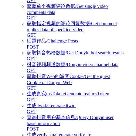
GET
获取单个视频评论数据/Get single video
comments data
GET
获取指定视频的评论回复数据/Get comment
replies data of specified video
GET
话题作品/Challenge Posts
POST
获取抖音热榜数据/Get Douyin hot search results
GET
抖音视频频道数据/Douyin video channel data
GET
获取抖音Web的游客Cookie/Get the guest
Cookie of Douyin Web
GET
生成真实msToken/Generate real msToken
GET
生成ttwid/Generate ttwid
GET
查询抖音用户基本信息/Query Douyin user
basic information
POST
生成verify_fp/Generate verify_fp