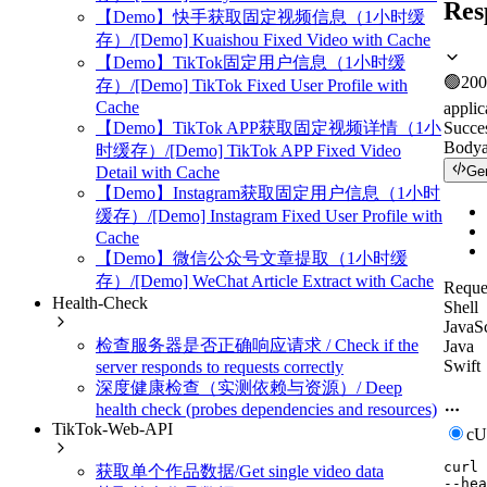
Res
【Demo】快手获取固定视频信息（1小时缓
存）/[Demo] Kuaishou Fixed Video with Cache
【Demo】TikTok固定用户信息（1小时缓
🟢
200
存）/[Demo] TikTok Fixed User Profile with
Cache
applic
Succe
【Demo】TikTok APP获取固定视频详情（1小
Body
时缓存）/[Demo] TikTok APP Fixed Video
Ge
Detail with Cache
【Demo】Instagram获取固定用户信息（1小时
缓存）/[Demo] Instagram Fixed User Profile with
Cache
【Demo】微信公众号文章提取（1小时缓
存）/[Demo] WeChat Article Extract with Cache
Reque
Health-Check
Shell
JavaSc
检查服务器是否正确响应请求 / Check if the
Java
Swift
server responds to requests correctly
深度健康检查（实测依赖与资源）/ Deep
health check (probes dependencies and resources)
TikTok-Web-API
c
curl
获取单个作品数据/Get single video data
--hea