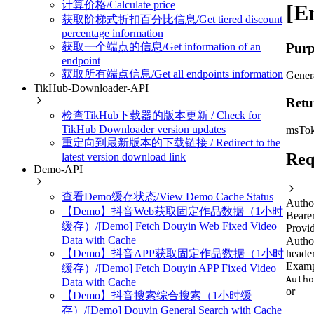
计算价格/Calculate price
[E
获取阶梯式折扣百分比信息/Get tiered discount
percentage information
获取一个端点的信息/Get information of an
Purp
endpoint
获取所有端点信息/Get all endpoints information
Gener
TikHub-Downloader-API
Retu
检查TikHub下载器的版本更新 / Check for
TikHub Downloader version updates
msTo
重定向到最新版本的下载链接 / Redirect to the
Req
latest version download link
Demo-API
查看Demo缓存状态/View Demo Cache Status
Autho
【Demo】抖音Web获取固定作品数据（1小时
Beare
缓存）/[Demo] Fetch Douyin Web Fixed Video
Provid
Data with Cache
Autho
【Demo】抖音APP获取固定作品数据（1小时
header
Examp
缓存）/[Demo] Fetch Douyin APP Fixed Video
Autho
Data with Cache
or
【Demo】抖音搜索综合搜索（1小时缓
存）/[Demo] Douyin General Search with Cache