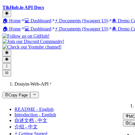
TikHub.io API Docs
🏠 Home
💻 Dashboard
⚡ Documents (Swagger UI)
🐙 Demo Co
🏠 Home
💻 Dashboard
⚡ Documents (Swagger UI)
🐙 Demo Co
Douyin-Web-API
Copy Page
README - English
Introduction - English
MC
自述文档 - 中文
Co
介绍 - 中文
⚡ Getting Started