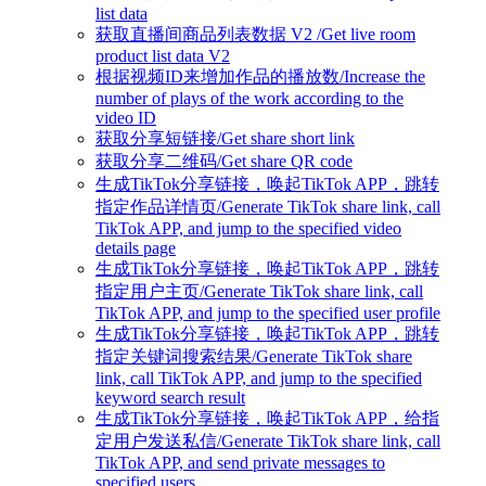
list data
获取直播间商品列表数据 V2 /Get live room
product list data V2
根据视频ID来增加作品的播放数/Increase the
number of plays of the work according to the
video ID
获取分享短链接/Get share short link
获取分享二维码/Get share QR code
生成TikTok分享链接，唤起TikTok APP，跳转
指定作品详情页/Generate TikTok share link, call
TikTok APP, and jump to the specified video
details page
生成TikTok分享链接，唤起TikTok APP，跳转
指定用户主页/Generate TikTok share link, call
TikTok APP, and jump to the specified user profile
生成TikTok分享链接，唤起TikTok APP，跳转
指定关键词搜索结果/Generate TikTok share
link, call TikTok APP, and jump to the specified
keyword search result
生成TikTok分享链接，唤起TikTok APP，给指
定用户发送私信/Generate TikTok share link, call
TikTok APP, and send private messages to
specified users