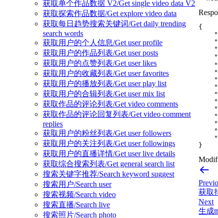
获取单个作品数据 V2/Get single video data V2
Respo
获取探索作品数据/Get explore video data
获取每日趋势搜索关键词/Get daily trending
{
search words
"
"
获取用户的个人信息/Get user profile
"
获取用户的作品列表/Get user posts
"
获取用户的点赞列表/Get user likes
"
"
获取用户的收藏列表/Get user favorites
"
获取用户的播放列表/Get user play list
"
获取用户的合辑列表/Get user mix list
"
"
获取作品的评论列表/Get video comments
"
获取作品的评论回复列表/Get video comment
"
"
replies
"
获取用户的粉丝列表/Get user followers
"
获取用户的关注列表/Get user followings
}
获取用户的直播详情/Get user live details
Modifi
获取综合搜索列表/Get general search list
搜索关键字推荐/Search keyword suggest
Previ
搜索用户/Search user
获取抖音
搜索视频/Search video
Next
搜索直播/Search live
生成ttw
搜索照片/Search photo