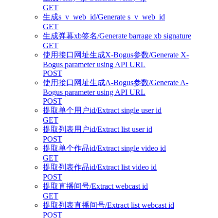
GET
生成s_v_web_id/Generate s_v_web_id
GET
生成弹幕xb签名/Generate barrage xb signature
GET
使用接口网址生成X-Bogus参数/Generate X-
Bogus parameter using API URL
POST
使用接口网址生成A-Bogus参数/Generate A-
Bogus parameter using API URL
POST
提取单个用户id/Extract single user id
GET
提取列表用户id/Extract list user id
POST
提取单个作品id/Extract single video id
GET
提取列表作品id/Extract list video id
POST
提取直播间号/Extract webcast id
GET
提取列表直播间号/Extract list webcast id
POST