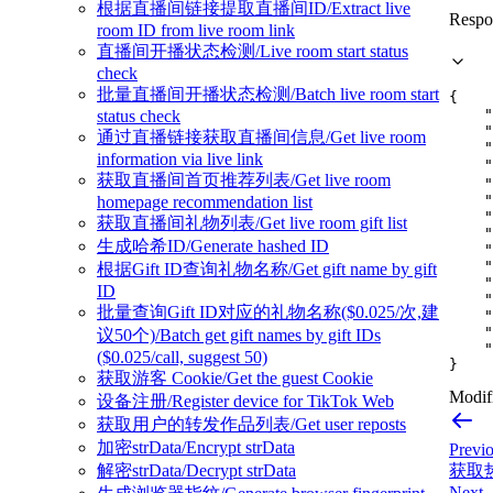
根据直播间链接提取直播间ID/Extract live
Respo
room ID from live room link
直播间开播状态检测/Live room start status
check
批量直播间开播状态检测/Batch live room start
{
"
status check
"
通过直播链接获取直播间信息/Get live room
"
information via live link
"
获取直播间首页推荐列表/Get live room
"
"
homepage recommendation list
"
获取直播间礼物列表/Get live room gift list
"
生成哈希ID/Generate hashed ID
"
"
根据Gift ID查询礼物名称/Get gift name by gift
"
ID
"
批量查询Gift ID对应的礼物名称($0.025/次,建
"
"
议50个)/Batch get gift names by gift IDs
"
($0.025/call, suggest 50)
}
获取游客 Cookie/Get the guest Cookie
Modifi
设备注册/Register device for TikTok Web
获取用户的转发作品列表/Get user reposts
加密strData/Encrypt strData
Previ
解密strData/Decrypt strData
获取热门
Next