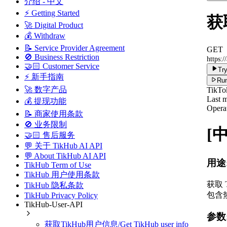
介绍 - 中文
⚡ Getting Started
获取
🚀 Digital Product
💰 Withdraw
📝 Service Provider Agreement
GET
🚫 Business Restriction
https:/
🤝🏻 Customer Service
Try
⚡ 新手指南
Run
🚀 数字产品
TikTo
Last m
💰 提现功能
Operat
📝 商家使用条款
🚫 业务限制
[
🤝🏻 售后服务
💬 关于 TikHub AI API
💬 About TikHub AI API
用途
TikHub Term of Use
TikHub 用户使用条款
获取 
TikHub 隐私条款
包含
TikHub Privacy Policy
TikHub-User-API
参数
获取TikHub用户信息/Get TikHub user info