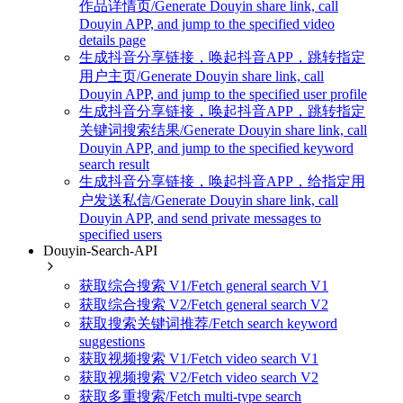
作品详情页/Generate Douyin share link, call
Douyin APP, and jump to the specified video
details page
生成抖音分享链接，唤起抖音APP，跳转指定
用户主页/Generate Douyin share link, call
Douyin APP, and jump to the specified user profile
生成抖音分享链接，唤起抖音APP，跳转指定
关键词搜索结果/Generate Douyin share link, call
Douyin APP, and jump to the specified keyword
search result
生成抖音分享链接，唤起抖音APP，给指定用
户发送私信/Generate Douyin share link, call
Douyin APP, and send private messages to
specified users
Douyin-Search-API
获取综合搜索 V1/Fetch general search V1
获取综合搜索 V2/Fetch general search V2
获取搜索关键词推荐/Fetch search keyword
suggestions
获取视频搜索 V1/Fetch video search V1
获取视频搜索 V2/Fetch video search V2
获取多重搜索/Fetch multi-type search