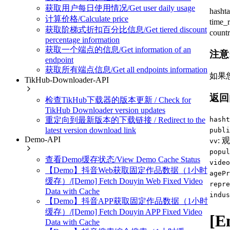
获取用户每日使用情况/Get user daily usage
hasht
计算价格/Calculate price
tim
获取阶梯式折扣百分比信息/Get tiered discount
cou
percentage information
获取一个端点的信息/Get information of an
注意
endpoint
获取所有端点信息/Get all endpoints information
如果
TikHub-Downloader-API
返回
检查TikHub下载器的版本更新 / Check for
TikHub Downloader version updates
重定向到最新版本的下载链接 / Redirect to the
hasht
latest version download link
publi
Demo-API
: 
vv
popul
查看Demo缓存状态/View Demo Cache Status
video
【Demo】抖音Web获取固定作品数据（1小时
agePr
缓存）/[Demo] Fetch Douyin Web Fixed Video
repre
Data with Cache
indus
【Demo】抖音APP获取固定作品数据（1小时
缓存）/[Demo] Fetch Douyin APP Fixed Video
[E
Data with Cache