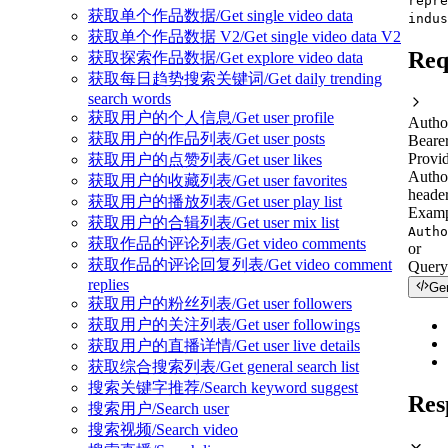
repre
获取单个作品数据/Get single video data
indus
获取单个作品数据 V2/Get single video data V2
Req
获取探索作品数据/Get explore video data
获取每日趋势搜索关键词/Get daily trending
search words
获取用户的个人信息/Get user profile
Autho
获取用户的作品列表/Get user posts
Beare
Provid
获取用户的点赞列表/Get user likes
Autho
获取用户的收藏列表/Get user favorites
header
获取用户的播放列表/Get user play list
Examp
获取用户的合辑列表/Get user mix list
Autho
获取作品的评论列表/Get video comments
or
获取作品的评论回复列表/Get video comment
Query
replies
Ge
获取用户的粉丝列表/Get user followers
获取用户的关注列表/Get user followings
获取用户的直播详情/Get user live details
获取综合搜索列表/Get general search list
搜索关键字推荐/Search keyword suggest
Res
搜索用户/Search user
搜索视频/Search video