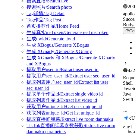
搜索直播/Search live
🟢
200
搜索照片/Search photo
Tag详情/Tag Detail
applic
Succe
Tag作品/Tag Post
Body
首页推荐作品/Home Feed
Ge
生成真实msToken/Generate real msToken
生成ttwid/Generate ttwid
生成 XBogus/Generate XBogus
生成 XGnarly /Generate XGnarly
生成 XGnarly 和 XBogus /Generate XGnarly
and XBogus
提取用户user_id/Extract user user_id
🟠
422
提取用户sec_user_id/Extract user sec_user_id
Reque
提取列表用户sec_user_id/Extract list user
Shell
sec_user_id
JavaSc
Java
提取单个作品id/Extract single video id
Swift
提取列表作品id/Extract list video id
获取用户unique_id/Get user unique_id
获取列表unique_id/Get list unique_id
c
提取直播间弹幕/Extract live room danmaku
TikTok直播间弹幕参数获取/tiktok live room
curl
danmaku parameters
--hea