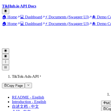
TikHub.io API Docs
🏠 Home
💻 Dashboard
⚡ Documents (Swagger UI)
🐙 Demo Co
🏠 Home
💻 Dashboard
⚡ Documents (Swagger UI)
🐙 Demo Co
TikTok-Ads-API
Copy Page
README - English
Introduction - English
MC
自述文档 - 中文
Co