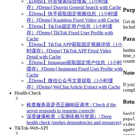
【Demo】抖音搜索综合搜索（1小时缓
存）/[Demo] Douyin General Search with Cache
Purp
【Demo】快手获取固定视频信息（1小时缓
存）/[Demo] Kuaishou Fixed Video with Cache
Get de
【Demo】TikTok固定用户信息（1小时缓
Includ
存）/[Demo] TikTok Fixed User Profile with
Para
Cache
【Demo】TikTok APP获取固定视频详情（1小
hashta
时缓存）/[Demo] TikTok APP Fixed Video
time_r
Detail with Cache
count
【Demo】Instagram获取固定用户信息（1小时
缓存）/[Demo] Instagram Fixed User Profile with
Note
Cache
【Demo】微信公众号文章提取（1小时缓
If you
存）/[Demo] WeChat Article Extract with Cache
comple
Health-Check
Retu
检查服务器是否正确响应请求 / Check if the
server responds to requests correctly
hasht
深度健康检查（实测依赖与资源）/ Deep
popul
health check (probes dependencies and resources)
video
TikTok-Web-API
agePr